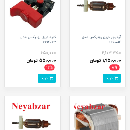
آرمیچر دریل رونیکس مدل
کلید دریل رونیکس مدل
2214023
2260014
650,000
2,103,350
1,950,000 تومان
550,000 تومان
16%
8%
خرید
خرید