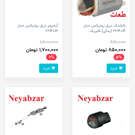
بالشتک دریل رونیکس مدل
آرمیچر دریل رونیکس مدل
2214014 (یدکی) فابریک
2214013
1,800,000
890,000
850,000 تومان
1,700,000 تومان
6%
5%
خرید
خرید