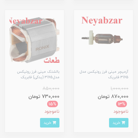
آرمیچر مینی فرز رونیکس مدل
بالشتک مینی فرز رونیکس
3165 فابریک
مدل3165 (یدکی) فابریک
850,000
1,000,000
870,000 تومان
730,000 تومان
15%
13%
ناموجود
ناموجود
خرید
خرید