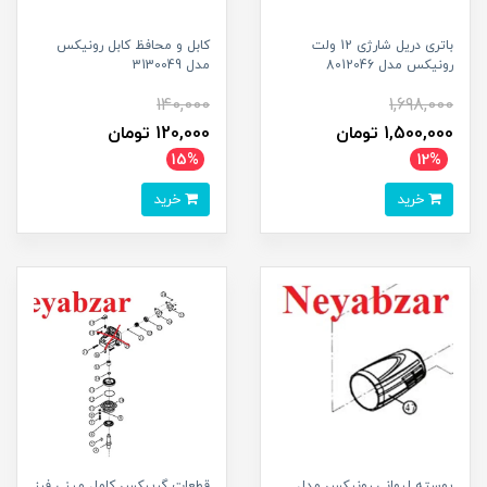
باتری دریل شارژی 12 ولت
کابل و محافظ کابل رونیکس
رونیکس مدل 8012046
مدل 3130049
140,000
1,698,000
1,500,000 تومان
120,000 تومان
15%
12%
خرید
خرید
پوسته لیوانی رونیکس مدل
قطعات گریبکس کامل مینی فرز