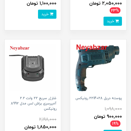
2,050,000 تومان
1,100,000 تومان
23%
خرید
خرید
پوسته دریل 2214028 رونیکس
شارژر سریع 22 ولت 2.2
آمپرسری براش لس مدل 8992
1,098,000
رونیکس
900,000 تومان
2,198,000
19%
1,850,000 تومان