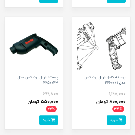
پوسته کامل دریل رونیکس
پوسته دریل رونیکس مدل
مدل 2260021
2250033
699,800
1,198,000
800,000 تومان
550,000 تومان
22%
34%
خرید
خرید