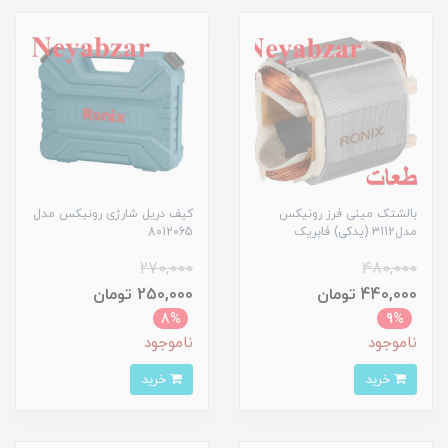
بالشتک مینی فرز رونیکس
کیف دریل شارژی رونیکس مدل
مدل3112 (یدکی) فابریک
8012065
270,000
480,000
440,000 تومان
250,000 تومان
8%
9%
ناموجود
ناموجود
خرید
خرید