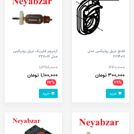
فلنج دریل رونیکس مدل
آرمیچر فابریک دریل رونیکس
2214011
مدل 2211016
1,398,000
420,000
300,000 تومان
1,100,000 تومان
22%
29%
خرید
خرید