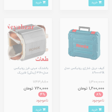
خرید
خرید
کیف دریل شارژی رونیکس مدل
بالشتک مینی فرز رونیکس
8900021k
مدل3160 (یدکی) فابریک
743,880
1,300,000
1,200,000 تومان
720,000 تومان
4%
8%
ناموجود
ناموجود
خرید
خرید