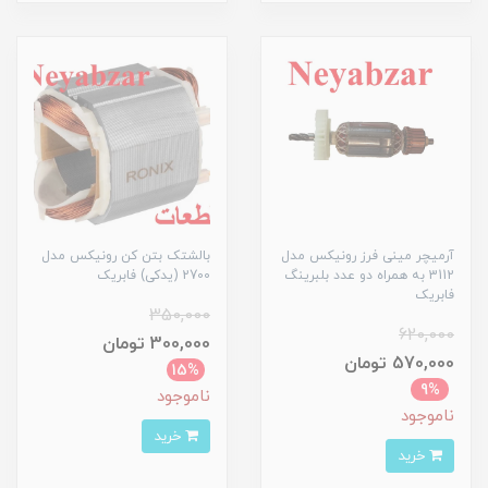
آرمیچر مینی فرز رونیکس مدل
بالشتک بتن کن رونیکس مدل
3112 به همراه دو عدد بلبرینگ
2700 (یدکی) فابریک
فابریک
350,000
620,000
300,000 تومان
570,000 تومان
15%
9%
ناموجود
ناموجود
خرید
خرید