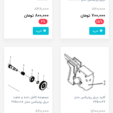
848,000
820,000
700,000 تومان
800,000 تومان
6%
15%
خرید
خرید
کلید دریل رونیکس مدل
مجموعه کامل دنده و شفت
2250027
دریل رونیکس مدل 2250008
820,000
1,200,000