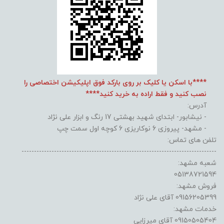
****با اسکن یا کلیک بر روی بارکد فوق اپلیکیشن اختصاصی را
نصب کنید و فقط اراده به خرید کنید****
آدرس:
- نیشابور- ابتدای شهید بهشتی 17 رنگ و ابزار علی نژاد
- مشهد- پیروزی 6 نوکاریزی 6 کوچه اول سمت چپ
تلفن های تماس:
------------------------------------------------------------------------------
شعبه مشهد:
05138721594
فروش مشهد:
09156205399 آقای علی نژاد
خدمات مشهد:
09150505404 آقای میرزایی