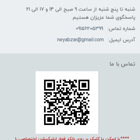
شنبه تا پنج شنبه از ساعت 9 صبح الی 14 و 17 الی 21
پاسخگوی شما عزیزان هستیم
شماره تماس:
09156205399
آدرس ایمیل:
neyabzar@gmail.com
تماس با ما
****با اسکن یا کلیک بر روی بارکد فوق اپلیکیشن اختصاصی را