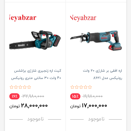
اره افقی بر شارژی 20 ولت
کیت اره زنجیری شارژی براشلس
رونیکس مدل 8621
40 ولت 30 سانتی متری رونیکس
مدل 8923
32,980,000
19,980,000
16٪
15٪
28,000,000
17,000,000
تومان
تومان
ناموجود
ناموجود