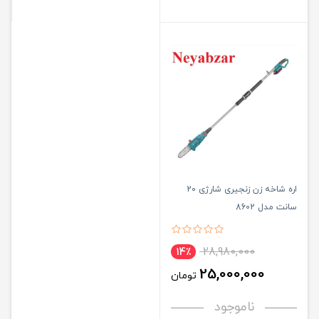
اره شاخه زن زنجیری شارژی 20
سانت مدل 8602
28,980,000
14٪
25,000,000
تومان
ناموجود