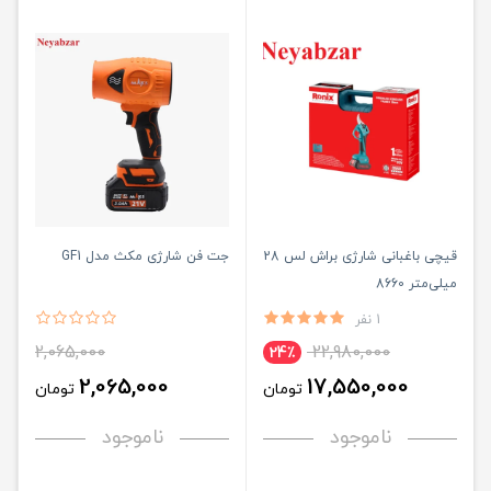
قیچی باغبانی شارژی براش لس 28
جت فن شارژی مکث مدل GF1
میلی‌متر 8660
1 نفر
2,065,000
22,980,000
24٪
2,065,000
17,550,000
تومان
تومان
ناموجود
ناموجود