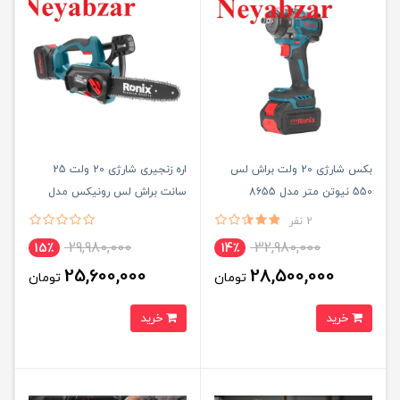
بکس شارژی 20 ولت براش لس
اره زنجیری شارژی 20 ولت 25
550 نیوتن متر مدل 8655
سانت براش لس رونیکس مدل
8651
2 نفر
29,980,000
32,980,000
15٪
14٪
25,600,000
28,500,000
تومان
تومان
خرید
خرید