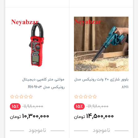
بلوور شارژی 20 ولت رونیکس مدل
مولتی متر کلمپی دیجیتال
8611
رونیکس مدل RH-9603
11,980,000
16,980,000
15٪
15٪
10,300,000
14,500,000
تومان
تومان
ناموجود
ناموجود