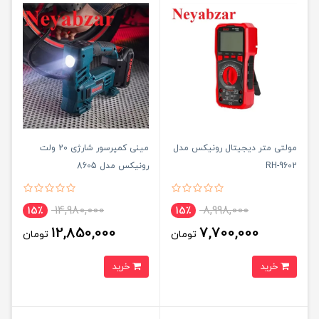
مولتی متر دیجیتال رونیکس مدل
مینی کمپرسور شارژی 20 ولت
RH-9602
رونیکس مدل 8605
14,980,000
8,998,000
15٪
15٪
12,850,000
7,700,000
تومان
تومان
خرید
خرید