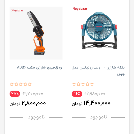
پنکه شارژی 20 ولت رونیکس مدل
اره زنجیری شارژی مکث ADB6
8626
3,700,000
16,980,000
25٪
16٪
2,800,000
14,400,000
تومان
تومان
ناموجود
ناموجود