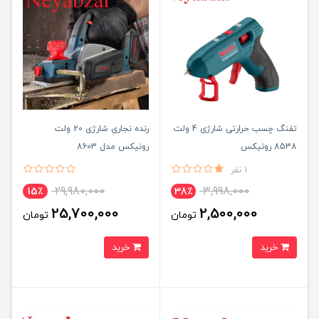
تفنگ چسب حرارتی شارژی 4 ولت
رنده نجاری شارژی 20 ولت
8538 رونیکس
رونیکس مدل 8603
1 نفر
29,980,000
3,998,000
15٪
38٪
25,700,000
2,500,000
تومان
تومان
خرید
خرید