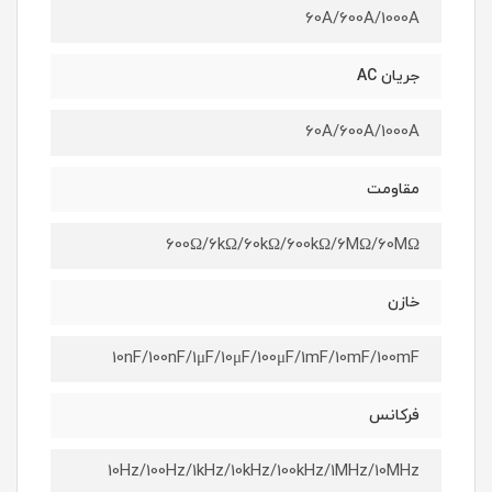
60A/600A/1000A
جریان AC
60A/600A/1000A
مقاومت
600Ω/6kΩ/60kΩ/600kΩ/6MΩ/60MΩ
خازن
10nF/100nF/1μF/10μF/100μF/1mF/10mF/100mF
فرکانس
10Hz/100Hz/1kHz/10kHz/100kHz/1MHz/10MHz