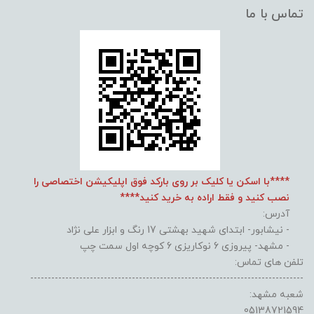
تماس با ما
****با اسکن یا کلیک بر روی بارکد فوق اپلیکیشن اختصاصی را
نصب کنید و فقط اراده به خرید کنید****
آدرس:
- نیشابور- ابتدای شهید بهشتی 17 رنگ و ابزار علی نژاد
- مشهد- پیروزی 6 نوکاریزی 6 کوچه اول سمت چپ
تلفن های تماس:
------------------------------------------------------------------------------
شعبه مشهد:
05138721594