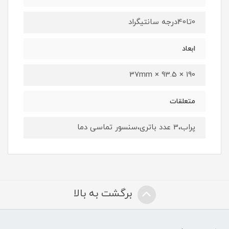
0تا40درجه سانتیگراد
ابعاد
190 × 93.5 × 37mm
متعلقات
پراب،3 عدد باتری،سنسور تماسی دما
برگشت به بالا