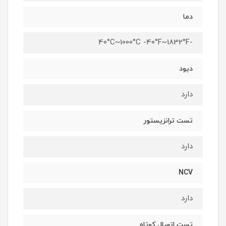
دما
-40°C~1000°C -40°F~1832°F
دیود
دارد
تست ترانزیستور
دارد
NCV
دارد
تست اتصال کوتاه