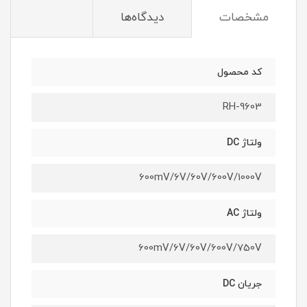
مشخصات
دیدگاه‌ها
کد محصول
RH-9603
ولتاژ DC
600mV/6V/60V/600V/1000V
ولتاژ AC
600mV/6V/60V/600V/750V
جریان DC