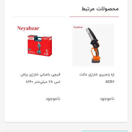
محصولات مرتبط
اره زنجیری شارژی مکث
قیچی باغبانی شارژی براش
جت 
ADB6
لس 28 میلی‌متر 8660
GF1
ناموجود
ناموجود
نام