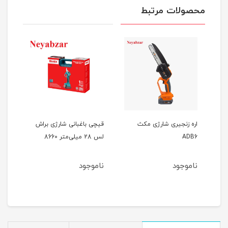
محصولات مرتبط
اره زنجیری شارژی مکث
قیچی باغبانی شارژی براش
جت 
ADB6
لس 28 میلی‌متر 8660
GF1
ناموجود
ناموجود
نام