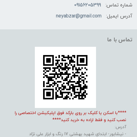
شماره تماس:
09156205399
آدرس ایمیل:
neyabzar@gmail.com
تماس با ما
****با اسکن یا کلیک بر روی بارکد فوق اپلیکیشن اختصاصی را
نصب کنید و فقط اراده به خرید کنید****
آدرس:
- نیشابور- ابتدای شهید بهشتی 17 رنگ و ابزار علی نژاد