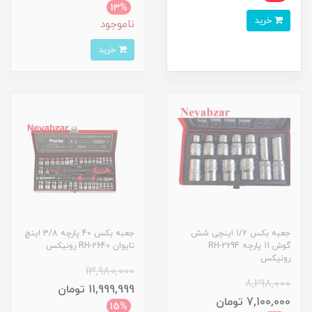
13%
خرید
ناموجود
خرید
جعبه بکس 1/2 اینچی شش
جعبه بکس 40 پارچه 3/8 اینچ
گوش 11 پارچه RH-2694
تایوان RH-2640 رونیکس
رونیکس
13,980,000
8,298,000
11,999,999 تومان
7,100,000 تومان
15%