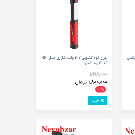
چراغ قوه کشویی 3,7 ولت شارژی مدل RH-
4279 رونیکس
1,998,000
1,800,000 تومان
10%
خرید