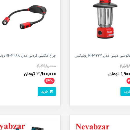
سی مینی مدل RH-4227 رونیکس
چراغ مگنتی گردنی مدل RH-4288 رونیکس
4,498,000
2,59
1 تومان
3,900,000 تومان
14%
خرید