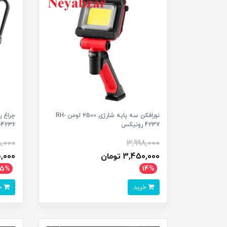
نورافکن سه پایه شارژی 2500 لومن RH-
4237 رونیکس
RH-4236 ر
8,000
3,998,000
3,450,000 تومان
400,000
15%
14%
خرید
خرید