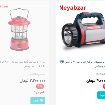
نورافکن لیتیوم حرفه ای با برد 500 متر RH-
چراغ روشنایی فانوسی شار
RH-4299 رونیکس
2,398,000
4,49
4, تومان
2,200,000 تومان
9%
ناموجود
خرید