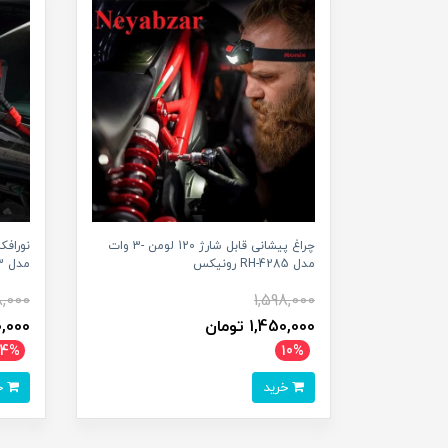
چراغ پیشانی قابل شارژ 120 لومن -3 وات
مدل RH-4285 رونیکس
مدل RH-4273 رونیکس
,000
1,598,000
1,450,000 تومان
300,000
14%
10%
خرید
خرید