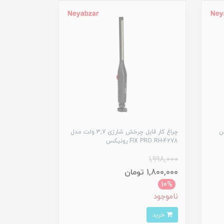
ژی 280 لومن
چراغ کار قابل چرخش شارژی 3,7 ولت مدل
FIX PRO RH-4278 رونیکس
1,998,000
1,800,000 تومان
10%
ناموجود
خرید