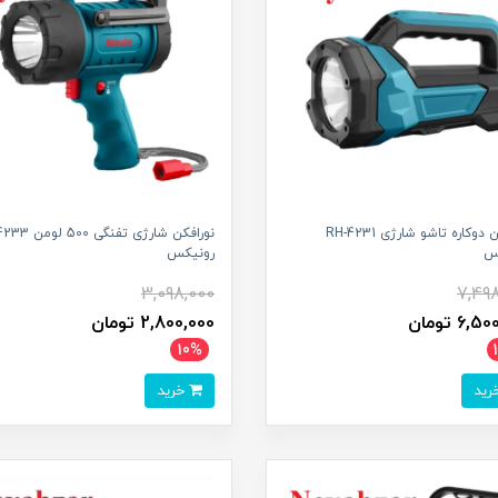
نورافکن دوکاره تاشو شارژی RH-4231
نورافکن شارژی تفنگی 
س
رونیکس
3,098,000
7,49
6, تومان
2,800,000 تومان
10%
خرید