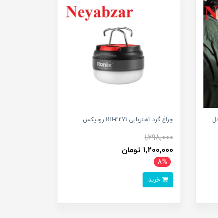
ومن مدل
چراغ گرد آهنربایی RH-4271 رونیکس
1,298,000
1,200,000 تومان
8%
خرید