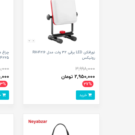
نورافکن LED برقی 32 وات مدل RH-4216
رونیکس
4225 رونیکس
8,000
3,998,000
2,950,000 تومان
,400,000
13%
27%
خرید
خرید