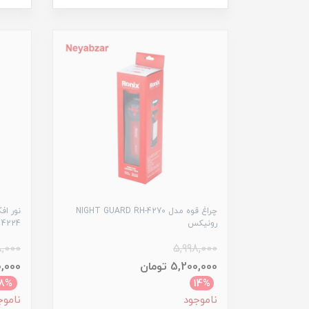
چراغ قوه مدل NIGHT GUARD RH-4270
رونیکس
4224 رونیکس
8,000
5,998,000
5,200,000 تومان
,300,000
8%
14%
ناموجود
ناموج