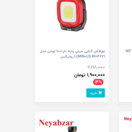
 مدل WETO RH-
نورافکن کتابی مینی پایه دار1000 لومن مدل
LUMIN0US RH-4221 رونیکس
2,198,000
1,900,000 تومان
14%
خرید