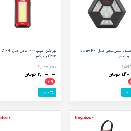
چراغ هشدار شش‌ضلعی مدل Dome RH-
نورافکن جیبی 1000 لومن
4223 رونیکس
2,298,000
1,59
1 تومان
2,000,000 تومان
13%
خرید