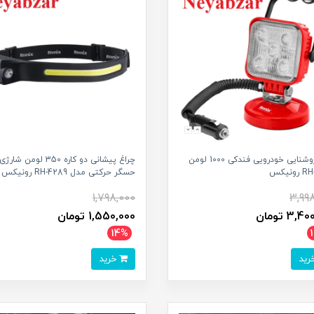
چراغ روشنایی خودرویی فندکی 1000 لومن
چراغ پیشانی دو کاره 350 لومن شار
ونیکس
حسگر حرکتی مدل RH-4289 رونیکس
1,798,000
3,99
3, تومان
1,550,000 تومان
14%
خرید