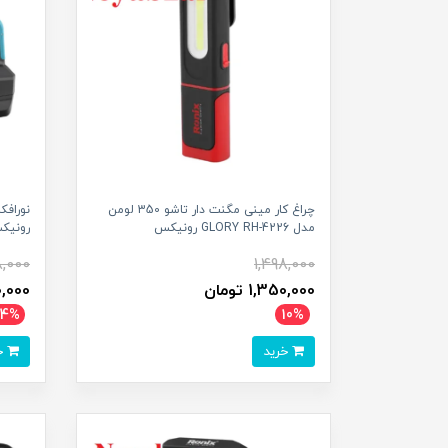
چراغ کار مینی مگنت دار تاشو 350 لومن
مدل GLORY RH-4226 رونیکس
رونیک
8,000
1,498,000
1,350,000 تومان
500,000
14%
10%
خرید
خرید