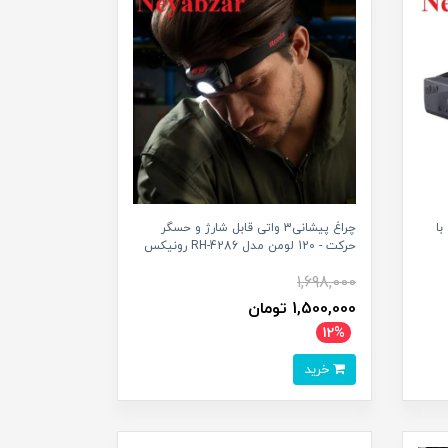
ژی با
چراغ پیشانی3 واتی قابل شارژ و حسگر
حرکت - 120 لومن مدل RH-4286 رونیکس
1,698,000
1,500,000 تومان
12%
خرید