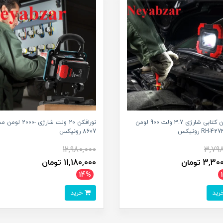
نورافکن کتابی شارژی 3.7 ولت 900 لومن
نورافکن 20 ولت شارژی -2000 ل
8607 رونیکس
12,980,000
3,798
3, تومان
11,180,000 تومان
14%
خرید