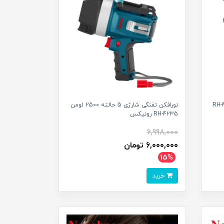
500 لومن RH-4233
نورافکن تفنگی شارژی 5 حالته 2500 لومن
RH-4235 رونیکس
6,998,000
6,000,000 تومان
15%
خرید