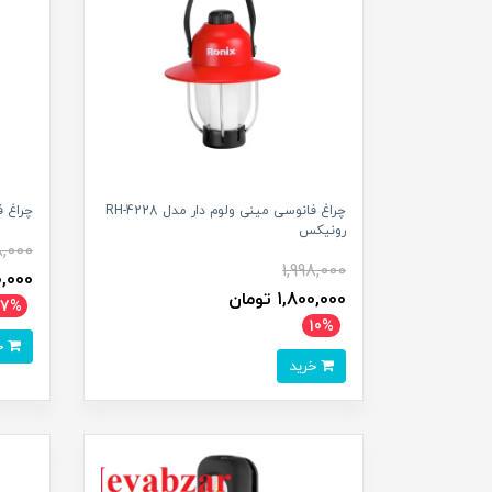
چراغ فانوسی مینی ولوم دار مدل RH-4228
چراغ فانو
رونیکس
8,000
1,998,000
,900,000
1,800,000 تومان
27%
10%
خرید
خرید