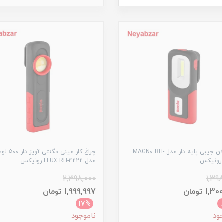
نور افکن جیبی پایه دار مدل MAGN0 RH-
چراغ کار مینی مگنتی آوی
مدل FLUX RH-4222 رونیکس
2,398,000
1,39
1 تومان
1,999,997 تومان
17%
ود
ناموجود