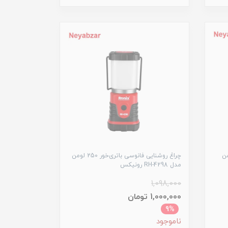
ز دار 500 لومن
چراغ روشنایی فانوسی باتری‌خور 250 لومن
مدل RH-4298 رونیکس
1,098,000
1,000,000 تومان
9%
ناموجود