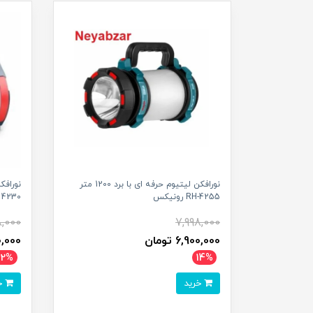
نورافکن لیتیوم حرفه ای با برد 1200 متر
RH-4255 رونیکس
4230 رونیکس
8,000
7,998,000
6,900,000 تومان
000,000
12%
14%
خرید
خرید