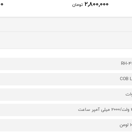
00
2,800,000
تومان
RH-4
COB 
ساعت
من