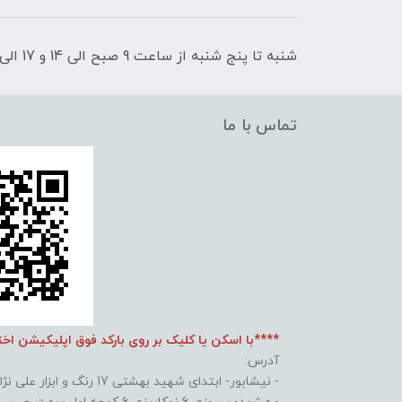
شنبه تا پنج شنبه از ساعت 9 صبح الی 14 و 17 الی 21 پاسخگوی شما عزیزان هستیم
تماس با ما
****با اسکن یا کلیک بر روی بارکد فوق اپلیکیشن اخ
آدرس:
- نیشابور- ابتدای شهید بهشتی 17 رنگ و ابزار علی نژاد