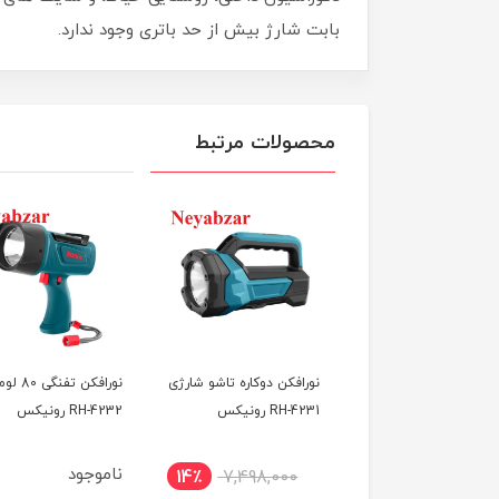
بابت شارژ بیش از حد باتری وجود ندارد.
محصولات مرتبط
غ کار مینی مگنت دار
نورافکن دوکاره تاشو شارژی
نورافکن تفنگی 
تاشو 350 لومن مدل
RH-4231 رونیکس
RH-4232 رونیکس
GLORY RH- رونیکس
ناموجود
14٪
7,498,000
10٪
1,498,000