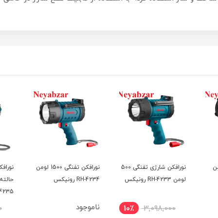
80 لومن
نورافکن شارژی تفنگی 500
نورافکن تفنگی 1500 لومن
لومن RH-4233 رونیکس
RH-4234 رونیکس
4235 رونیکس
ناموجود
0
10٪
3,098,000