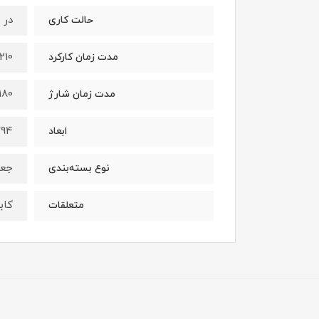
در 5 حالت: خاموش، 30 درصد، 100 درصد، چشمک زن سریع، چشمک زن کند
حالت کاری
210 دقیقه
مدت زمان کارکرد
180 دقیقه
مدت زمان شارژ
94*42*107 میلیمتر
ابعاد
جعب
نوع بسته‌بندی
کابل ش
متعلقات