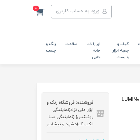
0
ورود به حساب کاربری
کیف و
ابزارآلات
سلامت
رنگ و
جعبه ابزار
جابه
چسب
و بست
جایی
من مدل LUMIN0US RH-4221
فروشنده: فروشگاه رنگ و
ابزار علی نژاد(نمایندگی
رونیکس) (نمایندگی صبا
الکتریک)مشهد و نیشابور