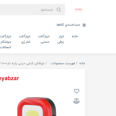
دسته‌بندی کالاها
خانه
ابزار
ابزارآلات
ابزارآلات
ابزارآلات
برقی
دستی
شارژی
جوشکاری
اتصالات
خانه
فهرست محصولات
نورافکن کتابی مینی پایه دار1000 لومن مدل LUMIN0US RH-4221 رونیکس