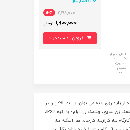
آماده ارسال
14٪
2,198,000
1,900,000
تومان
افزودن به سبدخرید
امکان تحویل
اکسپرس در
محل ویژه
مشهد و
نیشابور
شده در برد، توانایی تولید نور تا 1000 لومن را دارد.- با استفاده از پایه روی بدنه می توان این نور افکن را در
هر نقطه آویزان کرد و یا قرار داد.- امکان استفاده از نورافکن در 5 وضعیت: خاموش، 30 درصد تابش، 100 درصد تابش، چشمک زن سریع، چشمک زن آرام.- با رتبه IPX4،
رگاه ها، گاراژها، کارخانه ها، اسکله ها،
 باتری آن کامل شارژ شده باشد نگرانی از