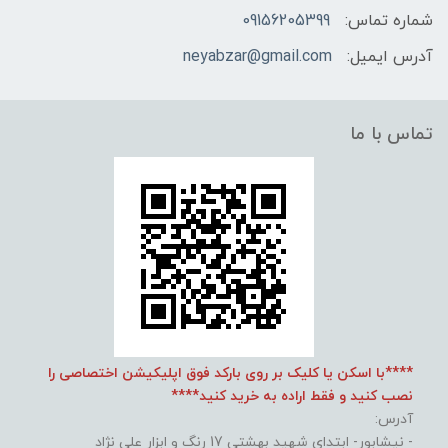
شماره تماس:
09156205399
آدرس ایمیل:
neyabzar@gmail.com
تماس با ما
****با اسکن یا کلیک بر روی بارکد فوق اپلیکیشن اختصاصی را
نصب کنید و فقط اراده به خرید کنید****
آدرس:
- نیشابور- ابتدای شهید بهشتی 17 رنگ و ابزار علی نژاد