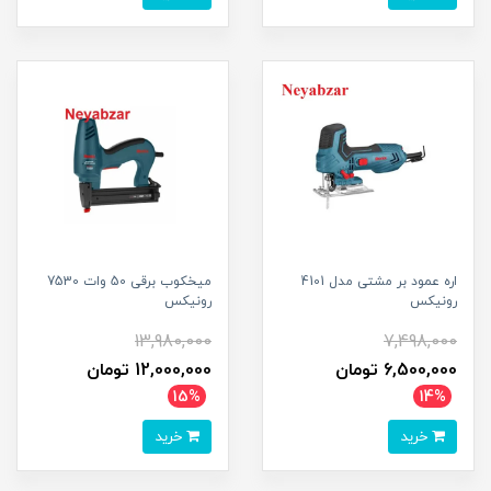
اره عمود بر مشتی مدل 4101
میخکوب برقی 50 وات 7530
رونیکس
رونیکس
13,980,000
7,498,000
6,500,000 تومان
12,000,000 تومان
15%
14%
خرید
خرید