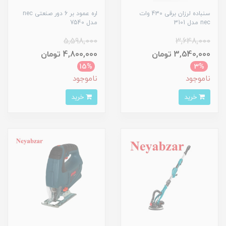
سنباده لرزان برقی 430 وات
اره عمود بر 6 دور صنعتی nec
nec مدل 3101
مدل 7540
5,598,000
3,648,000
3,540,000 تومان
4,800,000 تومان
15%
3%
ناموجود
ناموجود
خرید
خرید