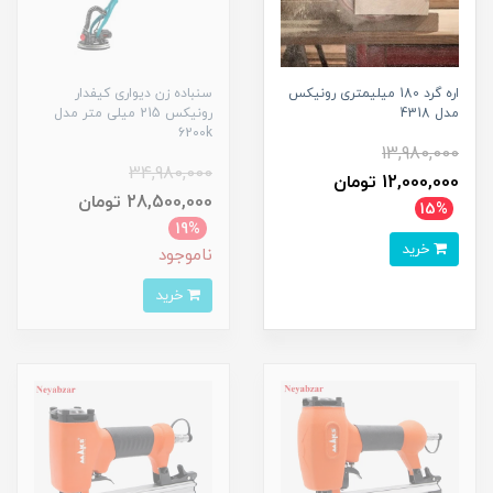
اره گرد 180 میلیمتری رونیکس
سنباده زن دیواری کیفدار
مدل 4318
رونیکس 215 میلی متر مدل
6200k
13,980,000
34,980,000
12,000,000 تومان
28,500,000 تومان
15%
19%
خرید
ناموجود
خرید