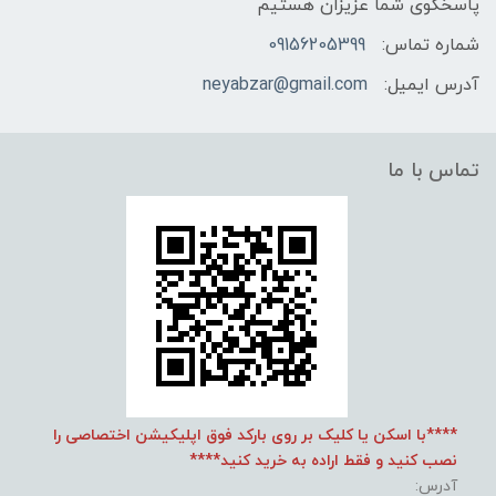
پاسخگوی شما عزیزان هستیم
شماره تماس:
09156205399
آدرس ایمیل:
neyabzar@gmail.com
تماس با ما
****با اسکن یا کلیک بر روی بارکد فوق اپلیکیشن اختصاصی را
نصب کنید و فقط اراده به خرید کنید****
آدرس: