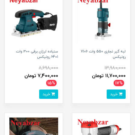
لبه گیر نجاری 550 وات 7106
سنباده لرزان برقی 300 وات
رونیکس
6401 رونیکس
8,698,000
13,980,000
11,700,000 تومان
7,400,000 تومان
15%
17%
خرید
خرید