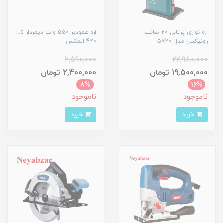
اره نواری پرتابل 20 سانت
اره عمودبر 550 وات دیمردار j.s
رونیکس مدل 5720
420 المکس
2,590,000
22,980,000
19,500,000 تومان
2,400,000 تومان
8%
16%
ناموجود
ناموجود
خرید
خرید