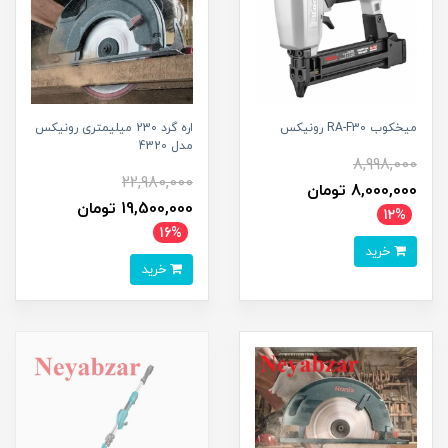
میخکوب RA-F30 رونیکس
اره گرد 230 میلیمتری رونیکس
مدل 4320
8,998,000
22,980,000
8,000,000 تومان
19,500,000 تومان
12%
16%
خرید
خرید