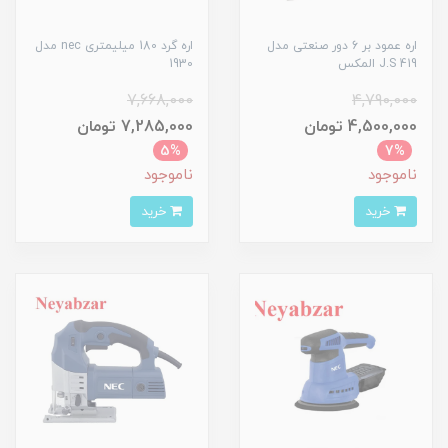
اره عمود بر 6 دور صنعتی مدل
اره گرد 180 میلیمتری nec مدل
J.S 419 المکس
1930
7,668,000
4,790,000
4,500,000 تومان
7,285,000 تومان
5%
7%
ناموجود
ناموجود
خرید
خرید