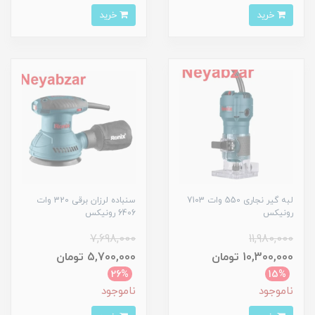
خرید
خرید
لبه گیر نجاری 550 وات 7103
سنباده لرزان برقی 320 وات
رونیکس
6406 رونیکس
7,698,000
11,980,000
10,300,000 تومان
5,700,000 تومان
26%
15%
ناموجود
ناموجود