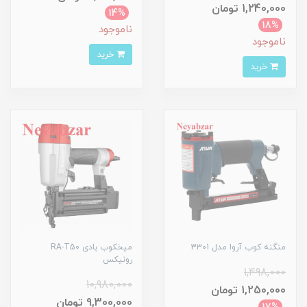
1,240,000 تومان
14%
18%
ناموجود
ناموجود
خرید
خرید
منگنه کوب آروا مدل 3301
میخکوب بادی RA-T50
رونیکس
1,498,000
10,980,000
1,250,000 تومان
9,300,000 تومان