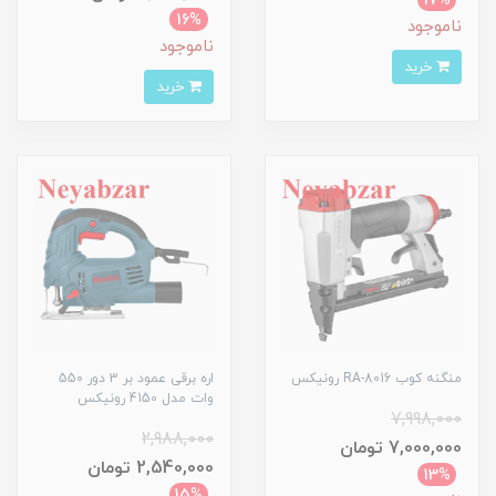
17%
16%
ناموجود
ناموجود
خرید
خرید
منگنه کوب RA-8016 رونیکس
اره برقی عمود بر 3 دور 550
وات مدل 4150 رونیکس
7,998,000
2,988,000
7,000,000 تومان
2,540,000 تومان
13%
15%