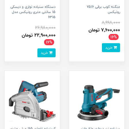
منگنه کوب برقی 7516
دستگاه سنباده نواری و دیسکی
رونیکس
15 سانتی متری رونیکس مدل
6315
8,998,000
26,980,000
7,600,000 تومان
22,900,000 تومان
16%
16%
خرید
خرید
سنباده زن دیواری 810 وات
کیت اره نفوذی 165 میلی متری