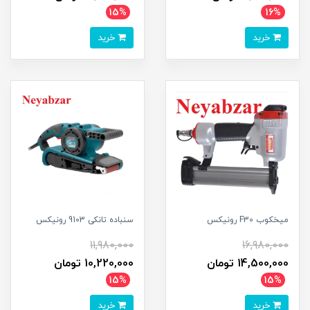
15%
16%
خرید
خرید
میخکوب F30 رونیکس
سنباده تانکی 9103 رونیکس
11,980,000
16,980,000
14,500,000 تومان
10,220,000 تومان
15%
15%
خرید
خرید