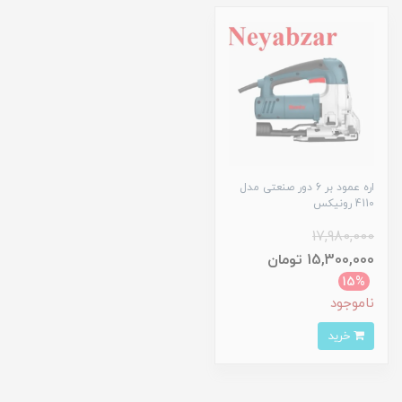
اره عمود بر 6 دور صنعتی مدل
4110 رونیکس
17,980,000
15,300,000 تومان
15%
ناموجود
خرید