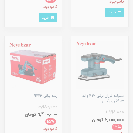
ناموجود
ناموجود
خرید
خرید
سنباده لرزان برقی 320 وات
رنده برقی 9224
6403 رونیکس
10,980,000
6,998,000
9,400,000 تومان
6,000,000 تومان
15%
15%
ناموجود