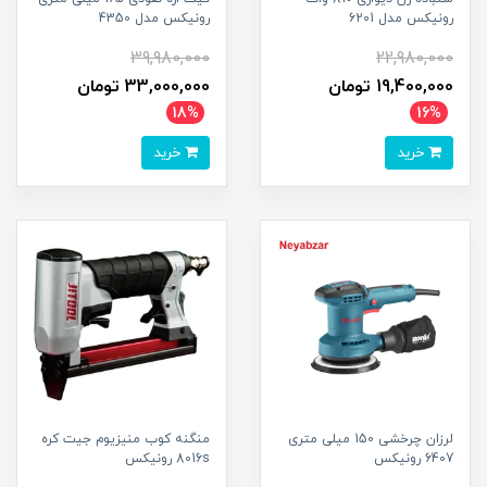
رونیکس مدل 6201
رونیکس مدل 4350
39,980,000
22,980,000
19,400,000 تومان
33,000,000 تومان
18%
16%
خرید
خرید
لرزان چرخشی 150 میلی متری
منگنه کوب منیزیوم جیت کره
6407 رونیکس
8016s رونیکس