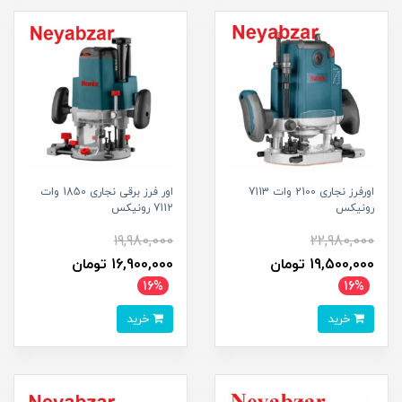
اورفرز نجاری 2100 وات 7113
اور فرز برقی نجاری 1850 وات
رونیکس
7112 رونیکس
19,980,000
22,980,000
19,500,000 تومان
16,900,000 تومان
16%
16%
خرید
خرید