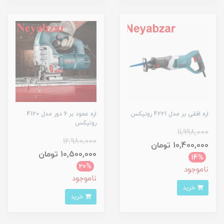
اره افقی بر مدل 4221 رونیکس
اره عمود بر 6 دور مدل 4120
رونیکس
11,998,000
12,980,000
10,400,000 تومان
10,500,000 تومان
14%
20%
ناموجود
ناموجود
خرید
خرید