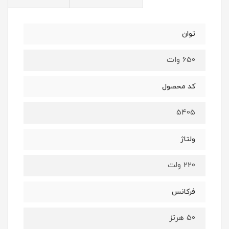
توان
650 وات
کد محصول
5405
ولتاژ
220 ولت
فرکانس
50 هرتز