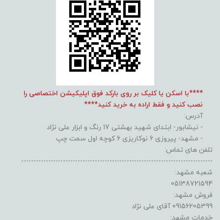
****با اسکن یا کلیک بر روی بارکد فوق اپلیکیشن اختصاصی را
نصب کنید و فقط اراده به خرید کنید****
آدرس:
- نیشابور- ابتدای شهید بهشتی 17 رنگ و ابزار علی نژاد
- مشهد- پیروزی 6 نوکاریزی 6 کوچه اول سمت چپ
تلفن های تماس:
------------------------------------------------------------------------------
شعبه مشهد:
05138721594
فروش مشهد:
09156205399 آقای علی نژاد
خدمات مشهد: