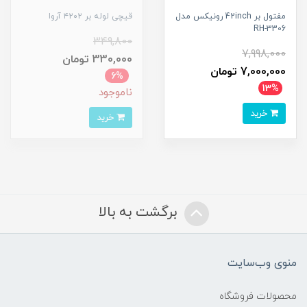
مفتول بر 42inch رونیکس مدل
قیچی لوله بر ۴۲۰۲ آروا
RH-3306
349,800
7,998,000
330,000 تومان
7,000,000 تومان
6%
13%
ناموجود
خرید
خرید
برگشت به بالا
منوی وب‌سایت
محصولات فروشگاه