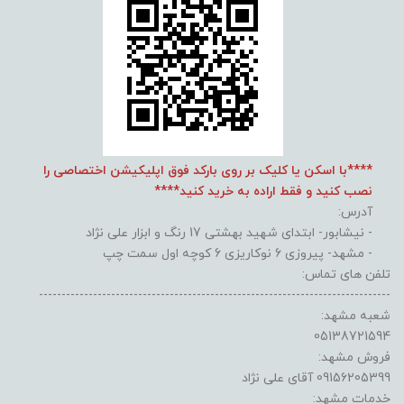
****با اسکن یا کلیک بر روی بارکد فوق اپلیکیشن اختصاصی را
نصب کنید و فقط اراده به خرید کنید****
آدرس:
- نیشابور- ابتدای شهید بهشتی 17 رنگ و ابزار علی نژاد
- مشهد- پیروزی 6 نوکاریزی 6 کوچه اول سمت چپ
تلفن های تماس:
------------------------------------------------------------------------------
شعبه مشهد:
05138721594
فروش مشهد:
09156205399 آقای علی نژاد
خدمات مشهد: