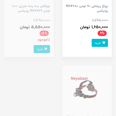
چراغ پیشانی 70 لومن RH-4280
نورافکن سه پایه شارژی 1000
رونیکس
لومن RH-4239 رونیکس
6,498,000
1,798,000
1,650,000 تومان
5,550,000 تومان
15%
9%
ناموجود
خرید
خرید