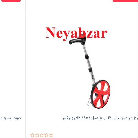
یجیتالی 12 اینچ مدل RH-9856 رونیکس
صوت سنج دیجیتال 604