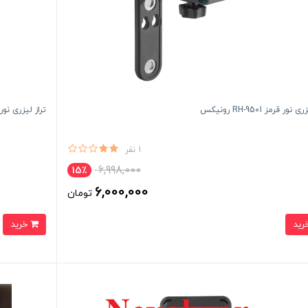
نور قرمز RH-9501 رونیکس
تراز لیزری نور سبز 9501G
1 نفر
6,998,000
15٪
6,000,000
تومان
خرید