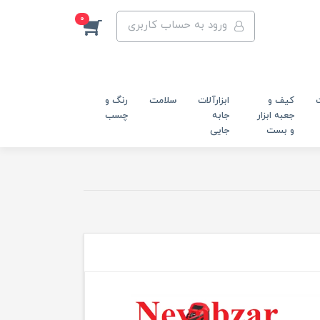
0
ورود به حساب کاربری
کیف و
ابزارآلات
سلامت
رنگ و
جعبه ابزار
جابه
چسب
و بست
جایی