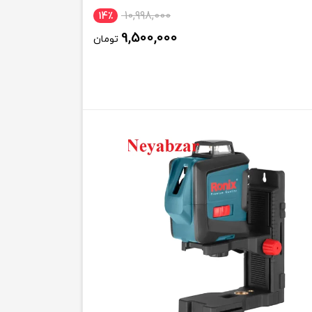
10,998,000
14٪
9,500,000
تومان