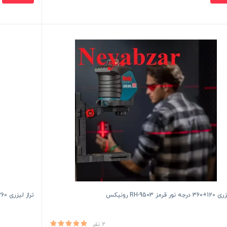
 قرمز RH-9503 رونیکس
تراز لیزری 360 درجه سه بعدی RH-9537 رونیکس
2 نفر