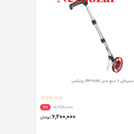
 مدل RH-9855 رونیکس
7,298,000
16٪
6,200,000
تومان