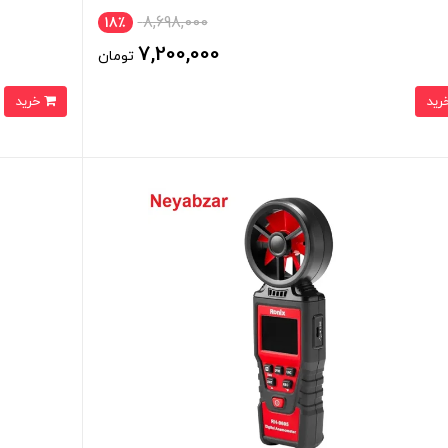
8,698,000
18٪
7,200,000
تومان
خرید