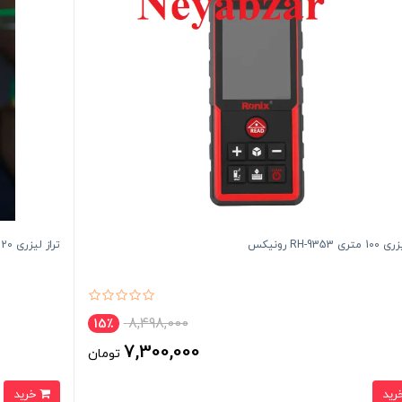
 RH-9353 رونیکس
تراز لیزری 120+360 درجه نور سبز RH-9503G رونیکس
8,498,000
15٪
7,300,000
تومان
خرید