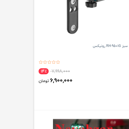
RH- رونیکس
7,998,000
14٪
6,900,000
تومان