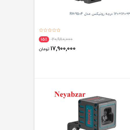
20,980,000
15٪
17,900,000
تومان