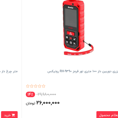
ن دار 100 متری نور قرمز RH-9390 رونیکس
متر چرخ دار دیجیتالی 6 اینچ
29,980,000
14٪
26,000,000
تومان
علام محصول
خرید