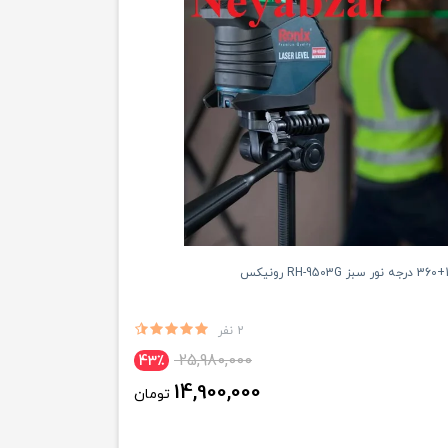
2 نفر
25,980,000
43٪
14,900,000
تومان