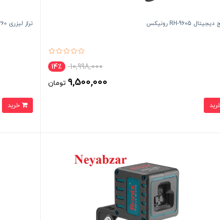
یتال RH-9605 رونیکس
تراز لیزری 360+120+120 درجه رونیکس مدل RH-9504
10,998,000
14٪
9,500,000
تومان
خرید