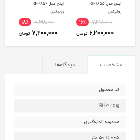
اینچ مدل RH-9855
اینچ مدل RH-9856
بعدی RH-9536 
رونیکس
رونیکس
نام
18٪
8,698,000
16٪
7,298,000
7,200,000
6,200,000
تومان
تومان
مشخصات
دیدگاه‌ها
کد محصول
RH-9351g
محدوده اندازه‌گیری
0.05 تا 50 متر