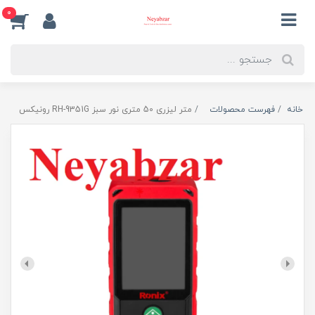
0
خانه
فهرست محصولات
متر لیزری 50 متری نور سبز RH-9351G رونیکس