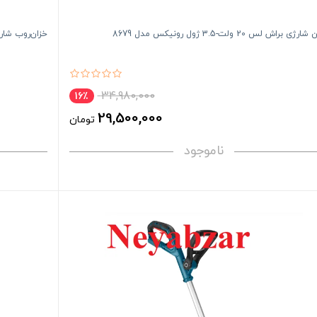
 براش لس 20 ولت-3.5 ژول رونیکس مدل 8679
خزان‌روب شارژی براش‌ل
34,980,000
16٪
29,500,000
تومان
ناموجود