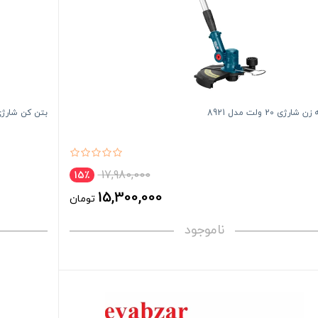
ارژی 20 ولت مدل 8921
بتن کن شارژی براشلس 20 و
17,980,000
15٪
15,300,000
تومان
ناموجود