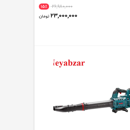
26,980,000
15٪
23,000,000
تومان