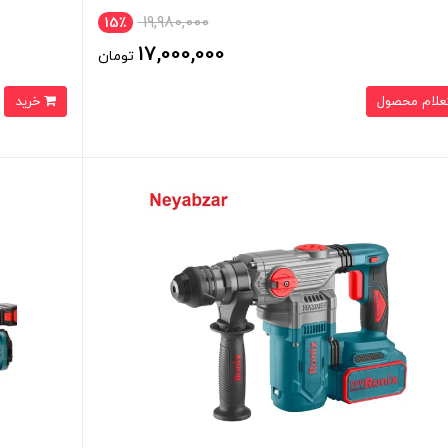
19,980,000
15٪
17,000,000
تومان
علام محصول
خرید