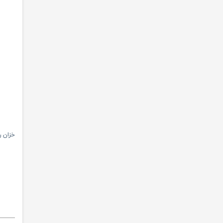
خزان روب شارژ