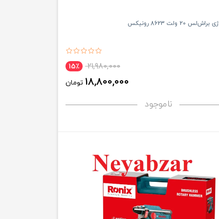
س 20 ولت 8623 رونیکس
21,980,000
15٪
18,800,000
تومان
ناموجود