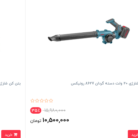
سته گردان 8627 رونیکس
بتن کن شارژی براش لس 20 ول
15,980,000
35٪
10,500,000
تومان
خرید