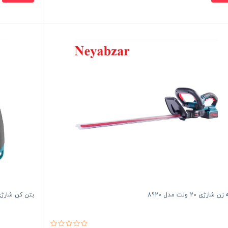
ارژی 20 ولت مدل 8920
بتن کن شارژی براشلس 20 