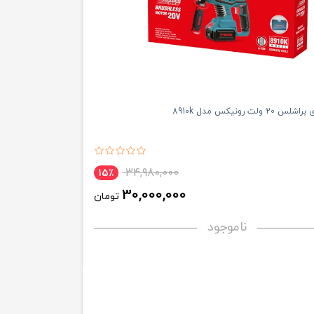
لت رونیکس مدل 8910k
34,980,000
15٪
30,000,000
تومان
ناموجود