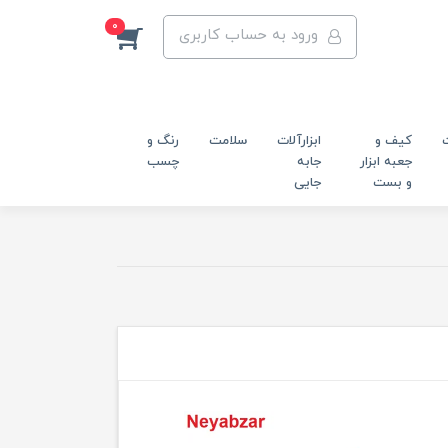
0
ورود به حساب کاربری
کیف و
ابزارآلات
سلامت
رنگ و
جعبه ابزار
جابه
چسب
و بست
جایی