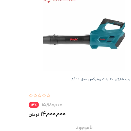
ی 20 ولت رونیکس مدل 8922
15,980,000
13٪
14,000,000
تومان
ناموجود