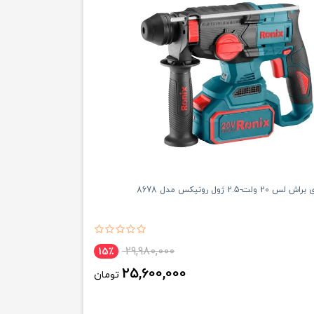
ت-2.5 ژول رونیکس مدل 8678
29,980,000
15٪
25,600,000
تومان