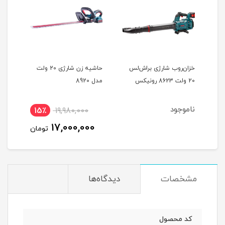
بتن کن شارژی براش لس 20
خزان‌روب شارژی براش‌لس
حاشیه زن شارژی 20 ولت
مدل
20 ولت 8623 رونیکس
مدل 8920
مدل 921
ناموجود
نام
15٪
19,980,000
17,000,000
تومان
مشخصات
دیدگاه‌ها
کد محصول