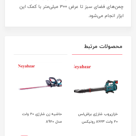
چمن‌های فضای سبز تا عرض 300 میلی‌‌متر با کمک این
ابزار انجام می‌شود.
محصولات مرتبط
بتن کن شارژی براش لس 20
خزان‌روب شارژی براش‌لس
حاشیه زن شارژی 20 ولت
مدل
20 ولت 8623 رونیکس
مدل 8920
مدل 921