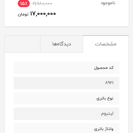
ناموجود
نام
15٪
19,980,000
17,000,000
تومان
مشخصات
دیدگاه‌ها
کد محصول
8921
نوع باتری
لیتیوم
ولتاژ باتری