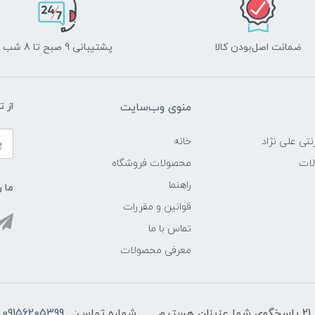
ضمانت اصل‌بودن کالا
پشتیبانی 9 صبح تا 8 شب
منوی وب‌سایت
از 
نتی علی نژاد
خانه
لات
محصولات فروشگاه
راهنما
ما ر
قوانین و مقررات
تماس با ما
معرفی محصولات
شماره تماس:
09156205399