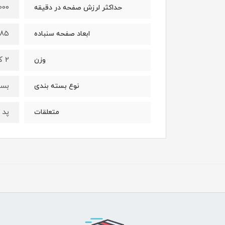
14000 دور 
حداکثر لرزش صفحه در دقیقه
185*93 میلی‌
ابعاد صفحه سنباده
2 کیلوگرم
وزن
بست
نوع بسته بندی
پد 
متعلقات