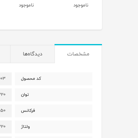
وجود
ناموجود
ناموجود
مشخصات
دیدگاه‌ها
403
کد محصول
220 وا
توان
50 هرتز
فرکانس
220 ول
ولتاژ