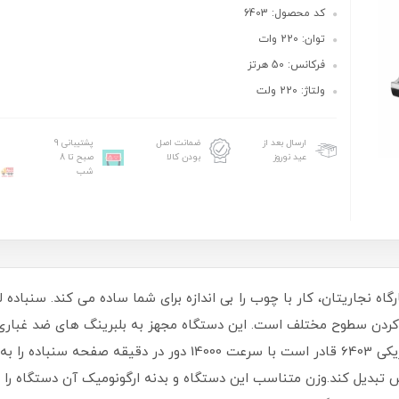
کد محصول: 6403
توان: 220 وات
فرکانس: 50 هرتز
ولتاژ: 220 ولت
ارسال بعد از
ضمانت اصل
پشتیبانی 9
عید نوروز
بودن کالا
صبح تا 8
شب
صاف کردن سطوح مختلف است. این دستگاه مجهز به بلبرینگ های ضد غبار
موتور می شود. موتور قدرتمند سنباده لرزان الکتریکی 6403 قادر است 
تبدیل کند.وزن متناسب این دستگاه و بدنه ارگونومیک آن دستگاه را ثاب