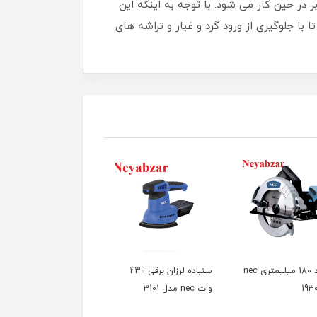
64 تعبیه شده که باعث افزایش دقت کاربر در حین کار می شود. با توجه به اینکه این
ا با جلوگیری از ورود گرد و غبار و تراشه های
اره گرد 180 میلیمتری nec
سنباده لرزان برقی 430
اره عمود بر 6 دور صنعتی
وات nec مدل 3101
nec مدل 7540