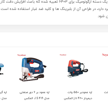
در دست جلوگیری می کند. در کنار این ویژگی ها یک دسته ارگونومیک برای 03
رد دارد، در طراحی آن از بلبرینگ ها و کلید ضد غبار استفاده شده است ت
 شود.
ابل 20 سانت
اره عمودبر 550 وات
اره عمود بر 6 دور صنعتی
دیمردار j.s 420 المکس
مدل J.S 419 المکس
مدل 1930