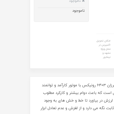
ناموجود
ناموجود
امکان تحویل
اکسپرس در
محل ویژه
مشهد و
نیشابور
سنباده لرزان از ابزارهایی است که وجود آن در کارگاه نجاریتان، کار با چوب را بی اندازه برای شما ساده می کند. سنباده لرزان 6403 رونیکس با موتور کارآمد و توانمند
ی است که باعث دوام بیشتر و کارکرد مطلوب
با سرعت 14000 دور در دقیقه صفحه سنباده را به لرزش در بیاورد تا خط و خش های به وجود
ت نگه می دارد و از لغزش و عدم تعادل ابزار