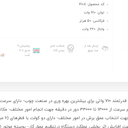
کد محصول: 7108
توان: 710 وات
فرکانس: 50 هرتز
ولتاژ: 220 ولت
ارسال بعد از
ضمانت اصل
پشتیبانی 9
عید نوروز
بودن کالا
صبح تا 8
شب
دقیق حتی در سطوح سخت چوبی- قابلیت تنظیم سرعت از 13000 تا 33000 دور در 
جهت افزایش اثر بخشی عملکرد دستگاه درتنظیم عمق کار- پوسته موتور 