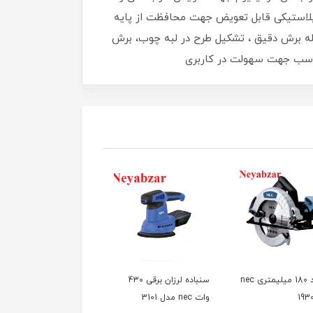
پلاستیکی قابل تعویض جهت محافظت از پایه
له برش دقیق ، تشکیل طرح در لبه چوب، برش
مناسب جهت سهولت در کاربری
اره گرد 180 میلیمتری nec
سنباده لرزان برقی 430
اره عمود بر 6 دور صنعتی
وات nec مدل 3101
nec مدل 7540