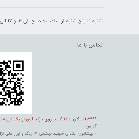
شنبه تا پنج شنبه از ساعت 9 صبح الی 14 و 17 الی 21 پاسخگوی شما عزیزان هستیم
تماس با ما
****با اسکن یا کلیک بر روی بارکد فوق اپلیکیشن اخ
آدرس:
- نیشابور- ابتدای شهید بهشتی 17 رنگ و ابزار علی نژاد