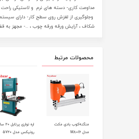
مداومت کاری- دسته های نرم و لاستیکی راحت 
وجلوگیری از لغزش روی سطح کار- دارای سیستم 
شکاف ، آرایش ورقه ورقه چوب ، ...- مجهز به ق
محصولات مرتبط
 کوب بادی مکث مدل
منگنه‌کوب بادی مکث
اره نواری پرت
M
مدل M8016
رونیکس مدل 5720