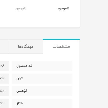
وجود
ناموجود
ناموجود
مشخصات
دیدگاه‌ها
108
کد محصول
710 وات
توان
50 هرتز
فرکانس
220 ول
ولتاژ