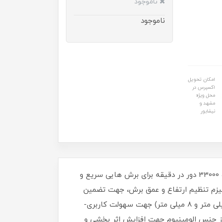
ناموجود
ناموجود
امکان تحویل
اکسپرس در
محل ویژه
مشهد و
نیشابور
ویژگی های این محصول- مجهز به موتور کارآمد و قدرتمند 710 واتی برای بیشترین بهره‌ وری در صنعت چوب- دارای سرعت 33000 دور در دقیقه برای برش هایی سریع و
دقیقه جهت انجام امور مختلف- مکانیزم تنظیم ارتفاع و عمق برش، جهت تضمین
برشی سریع و دقیق- مجهز به سه سطح توقف جهت انتخاب عمق برش در امور مختلف- دارای دو کولت با قطرهای (6 میلی متر و 8 میلی متر) جهت سهولت کاربری-
از جنس الومینیوم جهت افزایش اثر بخشی و