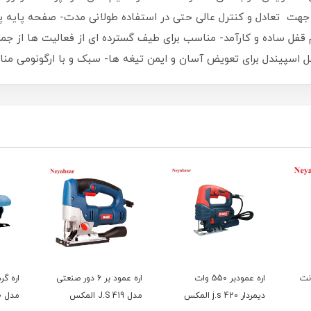
جهت تعادل و کنترل عالی حتی در استفاده طولانی مدت- صفحه پایه 
قفل ساده و کارآمد- مناسب برای طیف گسترده ای از فعالیت ها از جم
فل اسپیندل برای تعویض آسان و ایمن تیغه ها- سبک و با ارگونومی 
ابل 20 سانت
اره عمودبر 550 وات
اره عمود بر 6 دور صنعتی
دیمردار j.s 420 المکس
مدل J.S 419 المکس
مدل 1930