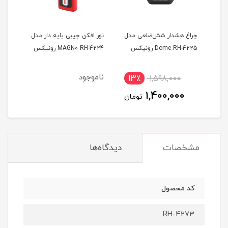
ژی
چراغ هشدار شش‌ضلعی مدل
نور افکن جیبی پایه دار مدل
FIX P-
Dome RH-4225 رونیکس
MAGN0 RH-4224 رونیکس
رون
ناموجود
13٪
1,598,000
1,400,000
تومان
مشخصات
دیدگاه‌ها
کد محصول
RH-4273