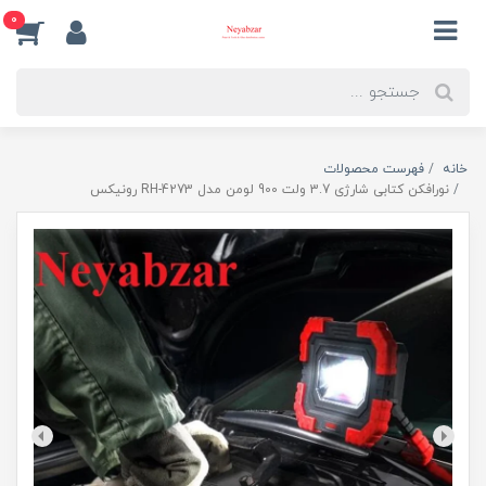
0
خانه
فهرست محصولات
نورافکن کتابی شارژی 3.7 ولت 900 لومن مدل RH-4273 رونیکس