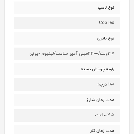
نوع لامپ
Cob led
نوع باتری
3.7ولت/4400میلی آمپر ساعت/لیتیوم -یونی
زاویه چرخش دسته
180 درجه
مدت زمان شارژ
4.5ساعت
مدت زمان کار