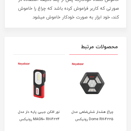
صورتی که کاربر فراموش کرده باشد که چراغ را خاموش
کند، خود ابزار به صورت خودکار خاموش میشود.
محصولات مرتبط
ژی
چراغ هشدار شش‌ضلعی مدل
نور افکن جیبی پایه دار مدل
FIX P-
Dome RH-4225 رونیکس
MAGN0 RH-4224 رونیکس
رون