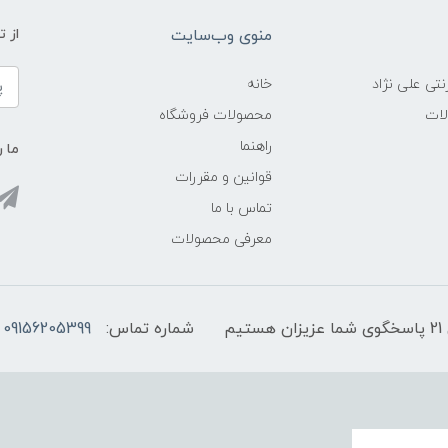
منوی وب‌سایت
از 
نتی علی نژاد
خانه
لات
محصولات فروشگاه
راهنما
ما ر
قوانین و مقررات
تماس با ما
معرفی محصولات
شماره تماس:
09156205399