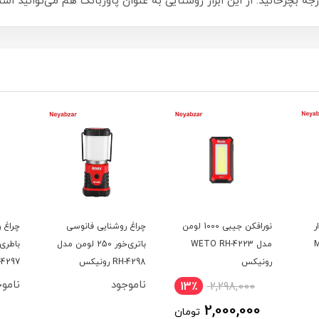
ر
نورافکن جیبی 1000 لومن
چراغ روشنایی فانوسی
چراغ 
M
مدل WETO RH-4223
باتری‌خور 250 لومن مدل
رونیکس
RH-4298 رونیکس
RH-4297 ر
ناموجود
ناموج
13٪
2,298,000
2,000,000
تومان