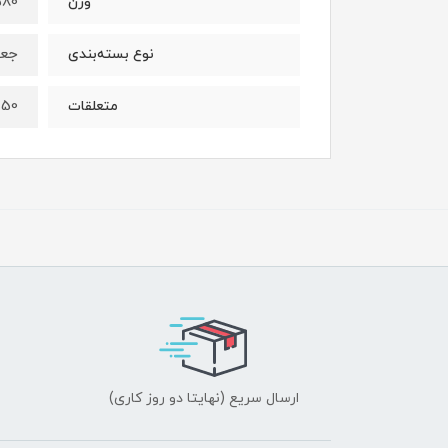
580 گ
وزن
جعب
نوع بسته‌بندی
50سانت کابل USB C
متعلقات
ارسال سریع (نهایتا دو روز کاری)