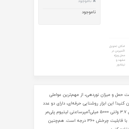
ناموجود
ناموجود
امکان تحویل
اکسپرس در
محل ویژه
مشهد و
نیشابور
ت حمل و میزان نوردهی، از مهم‌ترین عواملی
ل RH-4277، می‌توانید همه جا را مثل روز روشن کنید! این ابزار روشنایی حرفه‌ای، دارای دو عدد
ال‌ای‌دی COB 10 وات (مجموعاً توان 20 وات) با شار روشنایی حداکثر 2000 لومن است. منبع تغذیه‌ این محصول، یک باتری 3.7 ولتی 5000 میلی‌آمپرساعتی لیتیوم پلی‌مر
است که در حالت پرنور، 3.5 ساعت بی‌وقفه کار می‌کند. این نورافکن شارژی با دامنه روشنایی 30 متر، مجهز به دسته‌ای با قابلیت چرخش 360 درجه است. هم‌چنین