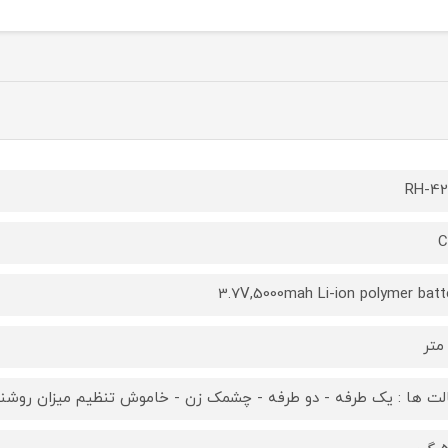
RH-4
C
3.7V,5000mah Li-ion polymer batt
ت ها : یک طرفه - دو طرفه - چشمک زن - خاموش تنظیم میزان روشنایی : 10%-25%-50%-75%