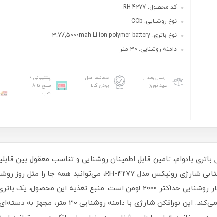
کد محصول: RH-4277
نوع روشنایی: COb
نوع باتری: 3.7V,5000mah Li-ion polymer battery
دامنه روشنایی: 30 متر
ارسال بعد از
ضمانت اصل
پشتیبانی 9
عید نوروز
بودن کالا
صبح تا 8
شب
 باتری بادوام، تامین قابل اطمینان روشنایی و تناسب معقول بین قابلی
هستند که باید به آن‌ها توجه کنید. با نورافکن کتابی شارژی رونیکس مد