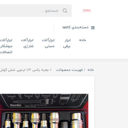
دسته‌بندی کالاها
خانه
ابزار
ابزارآلات
ابزارآلات
ابزارآلات
برقی
دستی
شارژی
جوشکاری
اتصالات
خانه
فهرست محصولات
جعبه بکس 1/2 اینچی شش گوش 9 پارچه RH-2692 رونیکس