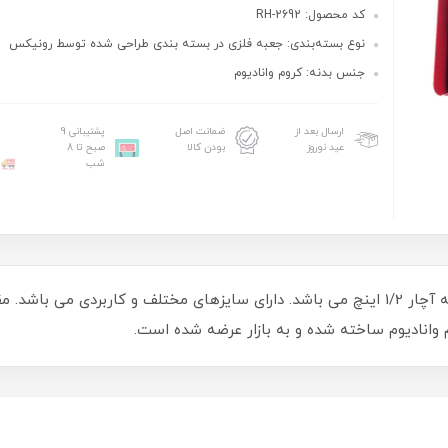
کد محصول: RH-2692
نوع بسته‌بندی: جعبه فلزی در بسته‌ بندی طراحی شده توسط رونیکس
جنس بدنه: کروم وانادیوم
ارسال بعد از
ضمانت اصل
پشتیبانی 9
عید نوروز
بودن کالا
صبح تا 8
شب
سری بکس مدل RH-2692 رونیکس، سری 9 پارچه آچار 1/2 اینچ می باشد. دارای سایزهای مخت
وانادیوم ساخته شده و به بازار عرضه شده است.