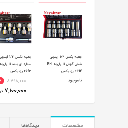
جعبه بکس ترکیبی 14
جعبه بکس 1/2 اینچی
جعبه بکس 1/2 اینچ
RH رونیکس
شش گوش 11 پارچه RH-
2694 رونیکس
2693 رونیکس
ناموجود
٪
8,498,000
17٪
6,798,000
7,100,000
5,700,00
تومان
تو
مشخصات
دیدگاه‌ها