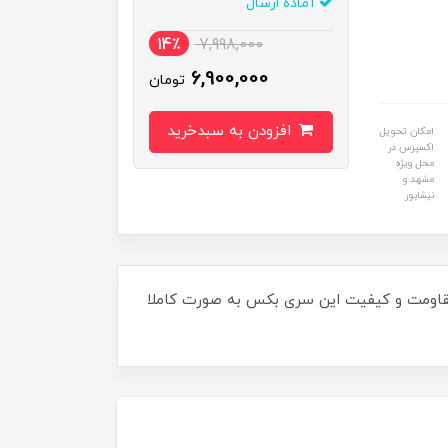
آماده ارسال
14٪
7,998,000
6,900,000
تومان
افزودن به سبدخرید
امکان تحویل
اکسپرس در
محل ویژه
مشهد و
نیشابور
لف و کاربردی می باشد. مقاومت و کیفیت این سری بکس به صورت کاملا