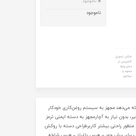
ناموجود
ناموجود
امکان تحویل
اکسپرس در
محل ویژه
مشهد و
نیشابور
عت برشی بالغ بر8 متر بر ثانیه برشی بی‌نقص را ارائه می‌دهد.مجهز به سیستم روغن‌کاری خودکار
 بدون نیاز به آچارمجهز به دسته ایمنی ترمز
منظور راحتی بیشتر کاربرطراحی دسته با روکش
ناسب برای برش چوب، هرس باغبانی، هرس شاخه