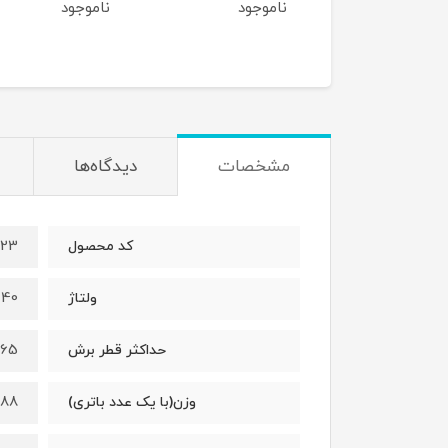
وجود
ناموجود
ناموجود
مشخصات
دیدگاه‌ها
923
کد محصول
40 ولت
ولتاژ
265 میلی 
حداکثر قطر برش
2.88 کیل
وزن(با یک عدد باتری)