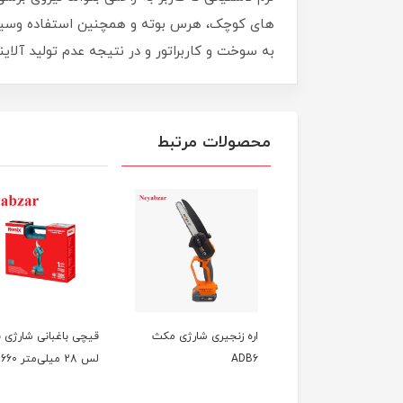
های کوچک، هرس بوته و همچنین استفاده وسیع در 
به سوخت و کاربراتور و در نتیجه عدم تولید آلا
محصولات مرتبط
پنکه شارژی 20 ولت
اره زنجیری شارژی مکث
قیچی باغبانی شارژی 
کس مدل 8626
ADB6
لس 28 میلی‌متر 8660