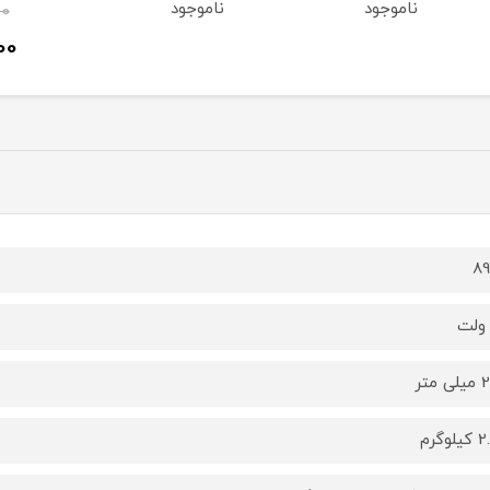
ناموجود
ناموجود
00
00
8
متر
وگرم