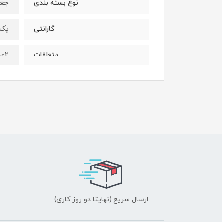
جعب
نوع بسته بندی
یکس
گارانتی
2عدد باتری،1عدد شارژر،1عدد زنجیر12اینچ،1عدد کاور ساطور،1عدد ساطور
متعلقات
ارسال سریع (نهایتا دو روز کاری)