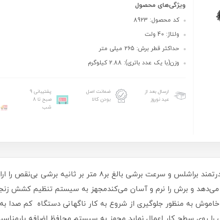
ویژگی‌های محصول
کد محصول: 8923
ولتاژ: 40 ولت
حداکثر قطر برش: 265 میلی متر
وزن(با یک عدد باتری): 2.88 کیلوگرم
ارسال بعد از
ضمانت اصل
پشتیبانی 9
عید نوروز
بودن کالا
صبح تا 8
شب
اره زنجیری شارژی حرفه‌ای که با داشتن موتور قدرتمند براشلس و سر
ی‌دهد و برش را نرم و آسان می‌کندمجهز به سیستم تنظیم کشش زنجیر،
خاموش به منظور جلوگیری از شروع به کار ناگهانی دستگاه کم صدا به 
برشی را روی سطح کار اعمال نماید مجهز به سیستم محافظ اضافه بارم