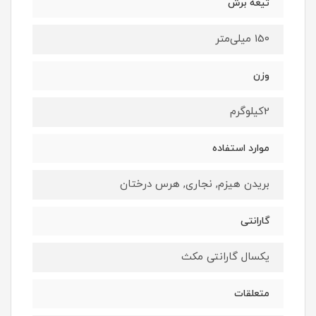
تیغه برش
150 میلی‌متر
وزن
2کیلوگرم
موارد استفاده
بریدن هیزم, نجاری, هرس درختان
گارانتی
یکسال گارانتی مکث
متعلقات