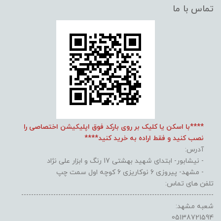
تماس با ما
****با اسکن یا کلیک بر روی بارکد فوق اپلیکیشن اختصاصی را
نصب کنید و فقط اراده به خرید کنید****
آدرس:
- نیشابور- ابتدای شهید بهشتی 17 رنگ و ابزار علی نژاد
- مشهد- پیروزی 6 نوکاریزی 6 کوچه اول سمت چپ
تلفن های تماس:
------------------------------------------------------------------------------
شعبه مشهد:
05138721594