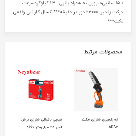
/ 15 سانتی‌متروزن به همراه باتری: 1.3 کیلوگرمسرعت
حرکت زنجیر: 23000 دور در دقیقه***یکسال گارانتی واقعی
مکث***
محصولات مرتبط
اره زنجیری شارژی مکث
قیچی باغبانی شارژی براش
جت 
ADB6
لس 28 میلی‌متر 8660
GF1