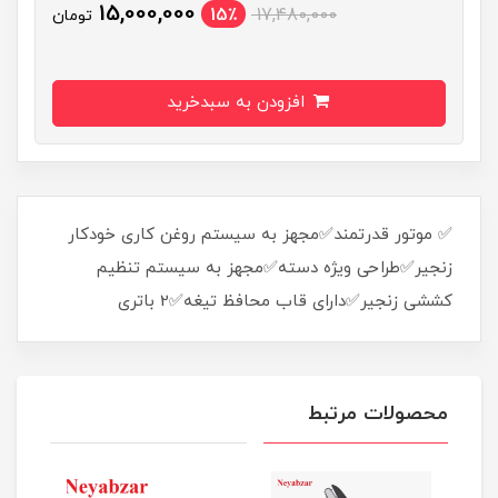
15,000,000
15٪
17,480,000
تومان
افزودن به سبدخرید
✅ موتور قدرتمند✅مجهز به سیستم روغن کاری خودکار
زنجیر✅طراحی ویژه دسته✅مجهز به سیستم تنظیم
کششی زنجیر✅دارای قاب محافظ تیغه✅2 باتری
محصولات مرتبط