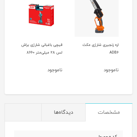
اره زنجیری شارژی مکث
قیچی باغبانی شارژی براش
جت 
ADB6
لس 28 میلی‌متر 8660
GF1
ناموجود
ناموجود
نام
مشخصات
دیدگاه‌ها
کد محصول