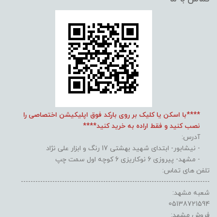
****با اسکن یا کلیک بر روی بارکد فوق اپلیکیشن اختصاصی را
نصب کنید و فقط اراده به خرید کنید****
آدرس:
- نیشابور- ابتدای شهید بهشتی 17 رنگ و ابزار علی نژاد
- مشهد- پیروزی 6 نوکاریزی 6 کوچه اول سمت چپ
تلفن های تماس:
------------------------------------------------------------------------------
شعبه مشهد:
05138721594
فروش مشهد: