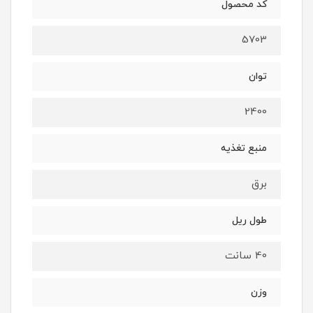
کد محصول
5703
توان
2400
منبع تغذیه
برق
طول ریل
40 سانت
وزن