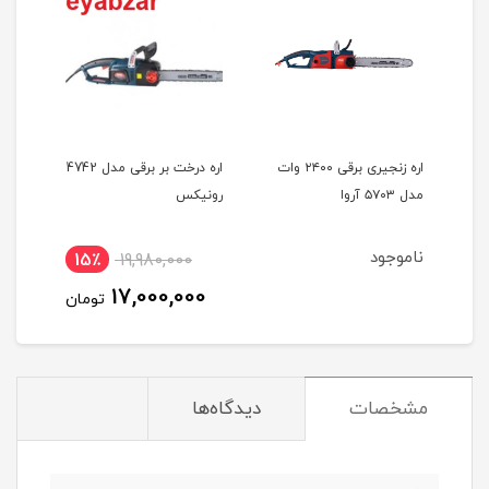
ُر برقی 2400 وات
اره زنجیری برقی ۲۴۰۰ وات
اره درخت بر برقی مدل 4742
مدل ۵۷۰۳ آروا
رونیکس
ناموجود
15٪
19,980,000
1
17,000,000
ان
تومان
مشخصات
دیدگاه‌ها