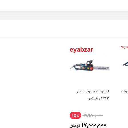
ره زنجیری برقی ۲۴۰۰ وات
اره درخت بر برقی مدل
4742 رونیکس
15٪
19,980,000
17,000,000
تومان