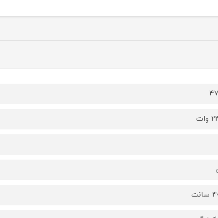
47
وات
انت