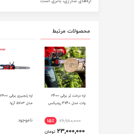
اره‌های شارژی، باتری است.
محصولات مرتبط
اره درخت بُر برقی 2400
ا
وات مدل 4740 رونیکس
مدل ۵۷۰۳ آروا
ناموجود
15٪
26,980,000
23,000,000
تومان