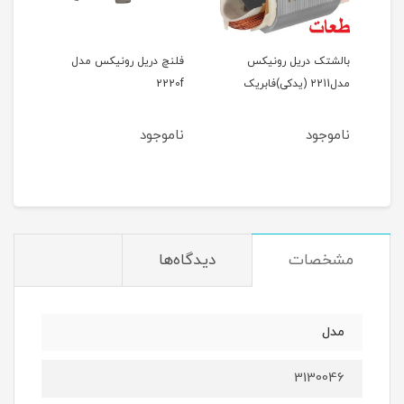
بالشتک دریل رونیکس
فلنچ دریل رونیکس مدل
پوست
مدل2211 (یدکی)فابریک
2220f
رونیک
ناموجود
ناموجود
نام
9
ان
مشخصات
دیدگاه‌ها
مدل
3130046