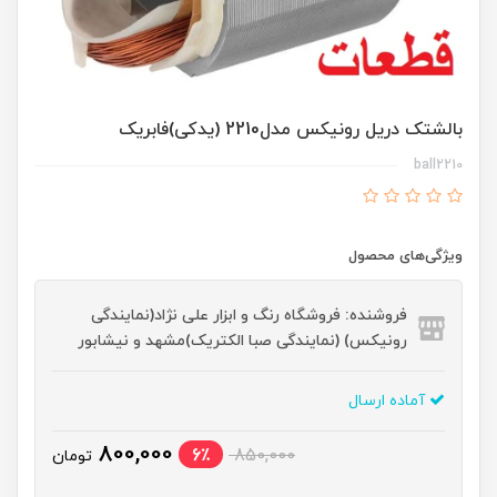
بالشتک دریل رونیکس مدل2210 (یدکی)فابریک
ball2210
ویژگی‌های محصول
فروشنده: فروشگاه رنگ و ابزار علی نژاد(نمایندگی
رونیکس) (نمایندگی صبا الکتریک)مشهد و نیشابور
آماده ارسال
800,000
6٪
850,000
تومان