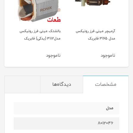
آرمیچر مینی فرز رونیکس
بالشتک مینی فرز رونیکس
گریب
دکی)
مدل 3165 فابریک
مدل3112 (یدکی) فابریک
رونیک
ناموجود
ناموجود
نام
مشخصات
دیدگاه‌ها
مدل
8012046