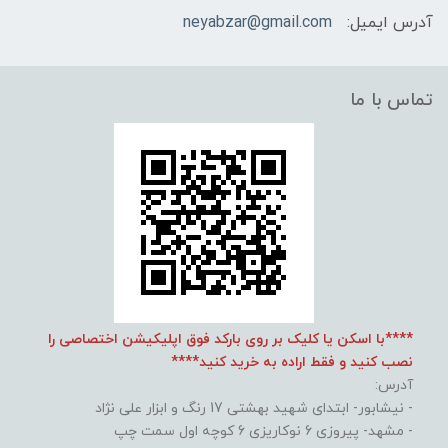
آدرس ایمیل:
neyabzar@gmail.com
تماس با ما
****با اسکن یا کلیک بر روی بارکد فوق اپلیکیشن اختصاصی را
نصب کنید و فقط اراده به خرید کنید****
آدرس:
- نیشابور- ابتدای شهید بهشتی 17 رنگ و ابزار علی نژاد
- مشهد- پیروزی 6 نوکاریزی 6 کوچه اول سمت چپ