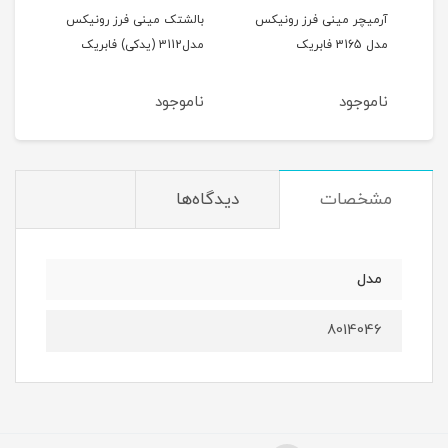
آرمیچر مینی فرز رونیکس
بالشتک مینی فرز رونیکس
گریب
دکی)
مدل 3165 فابریک
مدل3112 (یدکی) فابریک
رونیک
ناموجود
ناموجود
نام
مشخصات
دیدگاه‌ها
مدل
8014046