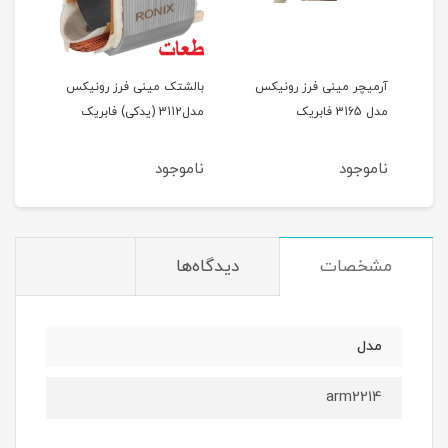
آرمیچر مینی فرز رونیکس
بالشتک مینی فرز رونیکس
گریب
دکی)
مدل 3165 فابریک
مدل3112 (یدکی) فابریک
رونیک
ناموجود
ناموجود
نام
مشخصات
دیدگاه‌ها
مدل
arm2214