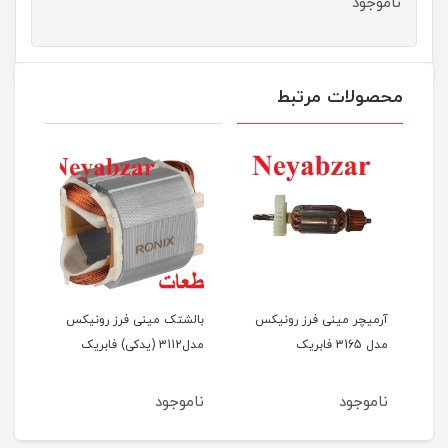
ناموجود
محصولات مرتبط
آرمیچر مینی فرز رونیکس
بالشتک مینی فرز رونیکس
گریب
دکی)
مدل 3165 فابریک
مدل3112 (یدکی) فابریک
رونیک
ناموجود
ناموجود
نام