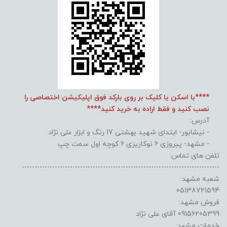
****با اسکن یا کلیک بر روی بارکد فوق اپلیکیشن اختصاصی را
نصب کنید و فقط اراده به خرید کنید****
آدرس:
- نیشابور- ابتدای شهید بهشتی 17 رنگ و ابزار علی نژاد
- مشهد- پیروزی 6 نوکاریزی 6 کوچه اول سمت چپ
تلفن های تماس:
------------------------------------------------------------------------------
شعبه مشهد:
05138721594
فروش مشهد:
09156205399 آقای علی نژاد
خدمات مشهد: