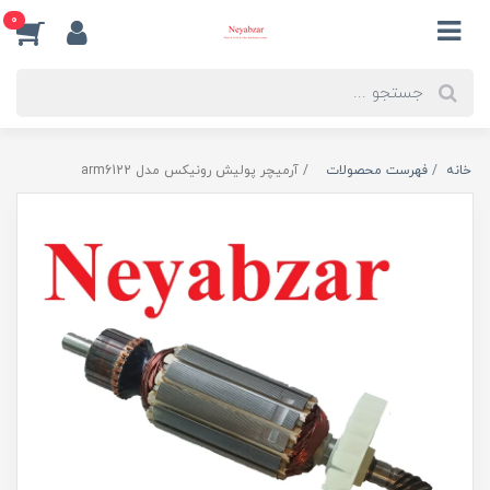
0
خانه
فهرست محصولات
آرمیچر پولیش رونیکس مدل arm6122