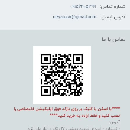
شماره تماس:
09156205399
آدرس ایمیل:
neyabzar@gmail.com
تماس با ما
****با اسکن یا کلیک بر روی بارکد فوق اپلیکیشن اختصاصی را
نصب کنید و فقط اراده به خرید کنید****
آدرس:
- نیشابور- ابتدای شهید بهشتی 17 رنگ و ابزار علی نژاد