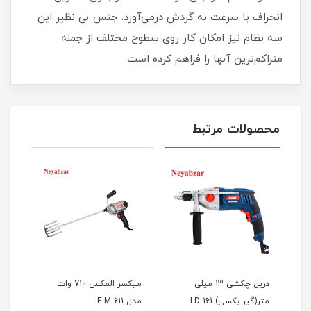
انحراف با سرعت به گردش درمی‌آورد. جنس بی نظیر این
سه نظام نیز امکان کار روی سطوح مختلف از جمله
متراکم‌ترین‌ آنها را فراهم کرده است.
محصولات مرتبط
تر
دریل چکشی 13 میلی
میکسر المکس 710 وات
متر(گیر بکسی) I.D 161
مدل E.M 611
nec