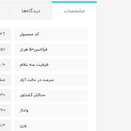
مشخصات
دیدگاه‌ها
13T
کد محصول
50 هرتز
فرکانس50 هرتز
10 میلی‌متر
ظرفیت سه نظام
صفر تا 440 دور در 
سرعت در حالت آزاد
30 نیوتن متر
حداکثر گشتاور
220 ول
ولتاژ
1.3 کیلوگرم
وزن