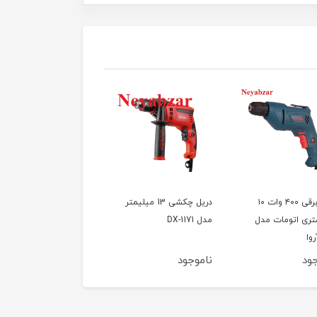
دریل برقی ۴۰۰ وات ۱۰
دریل چکشی 13 میلیمتر
دریل چکشی دنلکس مدل
تری اتومات مدل
مدل DX-1171
DX-1285
ود
ناموجود
ناموجود