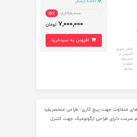
آماده ارسال
16٪
8,298,000
7,000,000
تومان
افزودن به سبدخرید
امکان تحویل
اکسپرس در
محل ویژه
مشهد و
نیشابور
قابل تنظیم در گشتاورهای متفاوت جهت پیچ کاری- طراحی منحصربفرد
ظیم سرعت-دارای طراحی ارگونومیک جهت کنترل