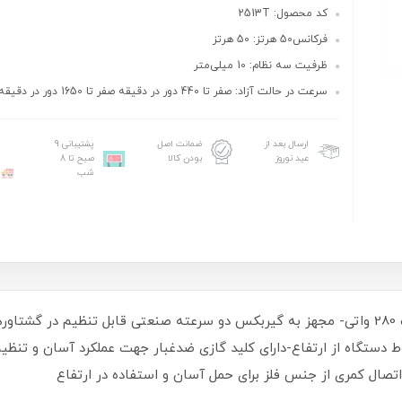
کد محصول: 2513T
فرکانس50 هرتز: 50 هرتز
ظرفیت سه نظام: 10 میلی‌متر
سرعت در حالت آزاد: صفر تا 440 دور در دقیقه صفر تا 1650 دور در دقیقه
ارسال بعد از
ضمانت اصل
پشتیبانی 9
عید نوروز
بودن کالا
صبح تا 8
شب
ویژگی های این محصول- مجهز به موتور پر قدرت 280 واتی- مجهز به گیربکس دو سرعته صنعتی 
قوط دستگاه از ارتفاع-دارای کلید گازی ضدغبار جهت عملکرد آسان و تن
تصال کمری از جنس فلز برای حمل آسان و استفاده در ارتفاع