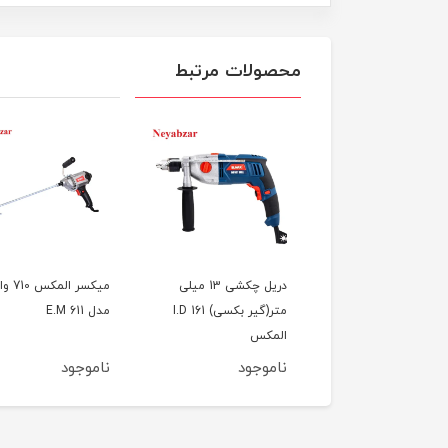
محصولات مرتبط
دریل چکشی 13 میلی متر
دریل چکشی 13 میلی
میکسر المکس
I المکس
متر(گیر بکسی) I.D 161
مدل E.M 611
المکس
وجود
ناموجود
ناموجود