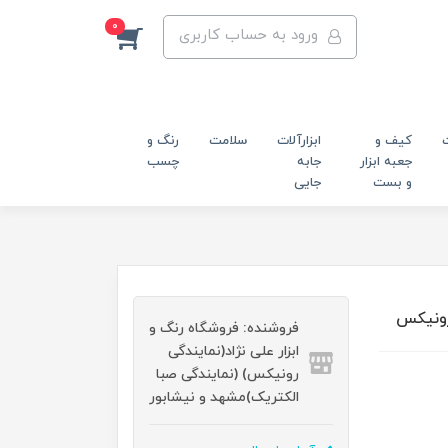
0
ورود به حساب کاربری
کیف و
ابزارآلات
سلامت
رنگ و
جعبه ابزار
جابه
چسب
و بست
جایی
فروشنده: فروشگاه رنگ و
ابزار علی نژاد(نمایندگی
رونیکس) (نمایندگی صبا
الکتریک)مشهد و نیشابور