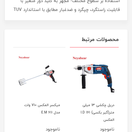
استفاده بر سطوح مختلف- مجهز به کلید دور متغیر با
قابلیت راستگرد، چپگرد و ضدغبار مطابق با استاندارد TUV
محصولات مرتبط
تر
دریل چکشی 13 میلی
میکسر المکس 710 وات
متر(گیر بکسی) I.D 161
مدل E.M 611
nec
المکس
ناموجود
ناموجود
نام