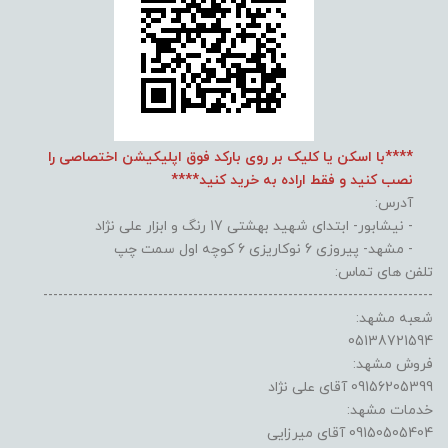
****با اسکن یا کلیک بر روی بارکد فوق اپلیکیشن اختصاصی را
نصب کنید و فقط اراده به خرید کنید****
آدرس:
- نیشابور- ابتدای شهید بهشتی 17 رنگ و ابزار علی نژاد
- مشهد- پیروزی 6 نوکاریزی 6 کوچه اول سمت چپ
تلفن های تماس:
------------------------------------------------------------------------------
شعبه مشهد:
05138721594
فروش مشهد:
09156205399 آقای علی نژاد
خدمات مشهد:
09150505404 آقای میرزایی