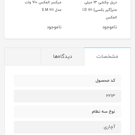
تر
دریل چکشی 13 میلی
میکسر المکس 710 وات
متر(گیر بکسی) I.D 161
مدل E.M 611
nec
المکس
ناموجود
ناموجود
نام
مشخصات
دیدگاه‌ها
کد محصول
2213
نوع سه نظام
آچاری