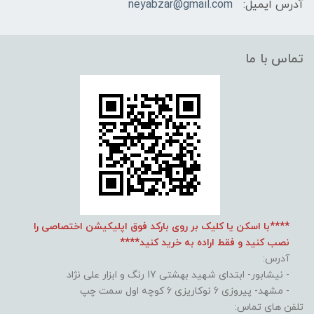
آدرس ایمیل:
neyabzar@gmail.com
تماس با ما
****با اسکن یا کلیک بر روی بارکد فوق اپلیکیشن اختصاصی را
نصب کنید و فقط اراده به خرید کنید****
آدرس:
- نیشابور- ابتدای شهید بهشتی 17 رنگ و ابزار علی نژاد
- مشهد- پیروزی 6 نوکاریزی 6 کوچه اول سمت چپ
تلفن های تماس: