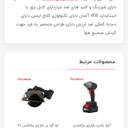
دارای بلبرینگ و کلید های ضد غباردارای کابل برق با
استاندارد VDE آلمان دارای تکنولوژی کلاچ ایمنی دارای
دسته کمکی ضد لرزش دارای طراحی منحصر به فرد جهت
گردش صحیح هوا
محصولات مرتبط
آچار بکس شارژی براشلس
اره گرد بر شارژی براشلس ۲۰
دریل