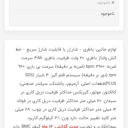
ناموجود
ناموجود
لوازم جانبی: باطری – شارژر با قابلیت شارژ سریع – خط
کش ولتاژ باطری: 20 ولت ظرفیت باطری: 4Ah سرعت
ضربه: 3900 bpm (ضربه بر دقیقه) سرعت بی باری: 960
rpm (دور بر دقیقه) سیستم قلم گیر: 4 شیار (SDS
PLUS)قطعات اصلی: آرمیچر، بالشتک، سیلندر صنعتی،
کالکتور، موتور، گیربکس حداکثر ظرفیت دریل کاری در
سیمان: 20 میلی متر حداکثر ظرفیت دریل کاری در فولاد:
12 میلی متر حداکثر ظرفیت دریل کاری در چوب: 28 میلی
متر کلید تغییر حالت: دارد وزن: 3.1 کیلوگرم کاربرد:
سوراخکاری و تخریب
مدت گارانتی: 12 ماه
کیف BMC: دارد