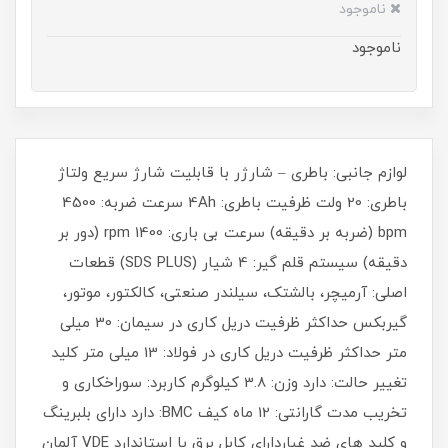
ناموجود
ناموجود
لوازم جانبی: باطری – شارژر با قابلیت شارژ سریع ولتاژ
باطری: 20 ولت ظرفیت باطری: 4Ah سرعت ضربه: 4500
bpm (ضربه بر دقیقه) سرعت بی باری: 1400 rpm (دور بر
دقیقه) سیستم قلم گیر: 4 شیار (SDS PLUS) قطعات
اصلی: آرمیچر، بالشتک، سیلندر صنعتی، کالکتور، موتور،
گیربکس حداکثر ظرفیت دریل کاری در سیمان: 30 میلی
متر حداکثر ظرفیت دریل کاری در فولاد: 13 میلی متر کلید
تغییر حالت: دارد وزن: 3.8 کیلوگرم کاربرد: سوراخکاری و
تخریب مدت گارانتی: 12 ماه کیف BMC: دارد دارای بلبرینگ
و کلید های ضد غباردارای کابل برق با استاندارد VDE آلمان