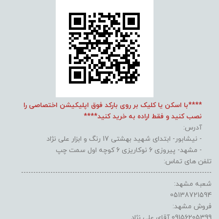
****با اسکن یا کلیک بر روی بارکد فوق اپلیکیشن اختصاصی را
نصب کنید و فقط اراده به خرید کنید****
آدرس:
- نیشابور- ابتدای شهید بهشتی 17 رنگ و ابزار علی نژاد
- مشهد- پیروزی 6 نوکاریزی 6 کوچه اول سمت چپ
تلفن های تماس:
------------------------------------------------------------------------------
شعبه مشهد:
05138721594
فروش مشهد:
09156205399 آقای علی نژاد