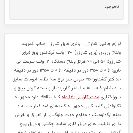
ناموجود
لوازم جانبی: شارژر – باتری قابل شارژ – قلاب کمربند
ولتاژ ورودی (برای شارژر): 220 ولت فرکانس برق (برای
شارژر): 50 الی 60 هرتز ولتاژ دستگاه: 12 ولت سرعت بی
باری: 1) 0 تا 350 دور در دقیقه 2) 0 تا 1350 دور در دقیقه
حداکثر گشتاور: 25 نیوتن متر نوع سه نظام: اتومات سایز
سه نظام: 0.8 تا 10 میلیمتر کاربرد: باز و بسته کردن پیچ و
سوراخکاری
مدت گارانتی: 12 ماه
کیف BMC: دارد مجهز به
تکنولوژی کلید گازی مجهز به کلیدهای ضد غبار دسته و
بدنه ارگونومیک و مقاوم جهت جلوگیری از تعریق و لغزش
دارای قابلیت های دریل کاری ساده، چکشی و دریل پیچ
گوشتی دارای یک عدد باتری اضافه دارای سه نظام نیمه