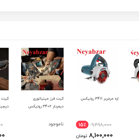
اره مرمربر 3411 رونیکس
کیت فرز مینیاتوری
کیت ف
دیمردار 3402 رونیکس
دیجیتال 
ناموجود
00
15٪
9,498,000
00
8,100,000
تومان