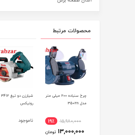
آسان صفحه برش
محصولات مرتبط
چرخ سنباده 125 میلی متر
چرخ سنباده 200 میلی متر
شیارزن دو تیغ 3412
150 وات مدل3509N
مدل 3502n
رونیکس
یکس
ناموجود
19٪
15,980,000
15٪
8,998,000
13,000,000
7,700,00
تومان
تومان