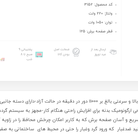
کد محصول: 3152
ولتاژ: 220 ولت
توان: 1050 وات
قطر صفحه برش: 125
ارسال بعد از
ضمانت اصل
پشتیبانی 9
عید نوروز
بودن کالا
صبح تا 8
شب
-مجهز به موتور پرقدرت 1050 واتی با توان تولید بالا و سرعتی بالغ بر 11000 دور 
حی ارگونومیک بدنه برای افزایش راحتی هنگام کار-مجهز به سیستم گ
ریع و آسان صفحه برش که به کاربر امکان چرخش محافظ را در زاویه ک
لید ضدغبار که ورود گرد وغبار را حتی در محیط های ساختمانی به 