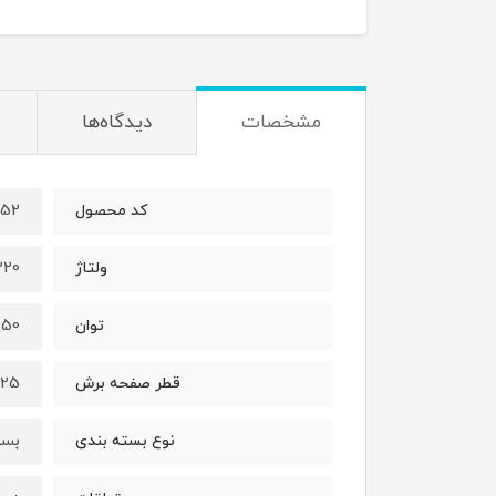
مشخصات
دیدگاه‌ها
152
کد محصول
220 ول
ولتاژ
1050 و
توان
125
قطر صفحه برش
بست
نوع بسته بندی