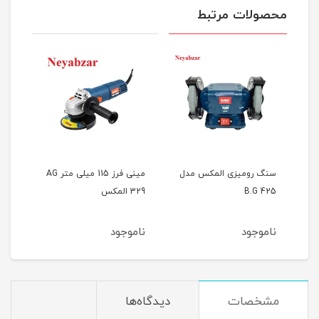
محصولات مرتبط
سنگ رومیزی المکس مدل
مینی فرز 115 میلی متر AG
B.G 425
329 المکس
334 المکس مدل کیفد
ناموجود
ناموجود
نام
مشخصات
دیدگاه‌ها