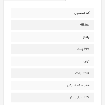
کد محصول
HB.55
ولتاژ
220 ولت
توان
2600 وات
قطر صفحه برش
230 میلی متر