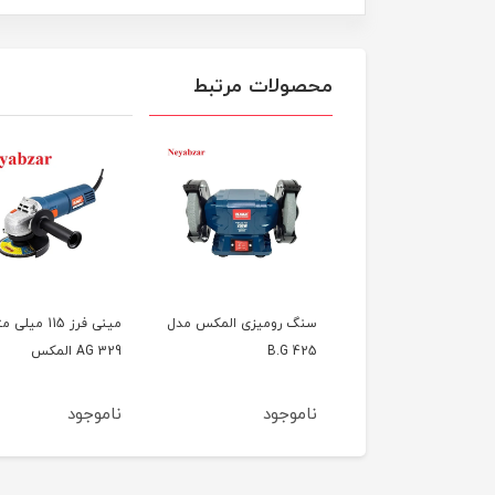
محصولات مرتبط
مینی فرز HB.67 حدید
سنگ رومیزی المکس مدل
مینی فرز 115 میلی 
B.G 425
AG 329 المکس
وجود
ناموجود
ناموجود