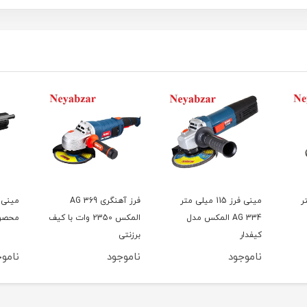
متر
مینی فرز 115 میلی متر
فرز آهنگری AG 369
AG 334 المکس مدل
المکس 2350 وات با کیف
محصول 
کیفدار
برزنتی
ناموجود
ناموجود
ناموج