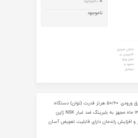
ناموجود
ناموجود
امکان تحویل
اکسپرس در
محل ویژه
مشهد و
نیشابور
لوازم جانبی: محافظ صفحه – دسته کمکی – آچار – ذغال – کارت گارانتی – دفترچه راهنما ولتاژ برق: ۲۲۰ ولت فرکانس برق ورودی: ۵۰/۶۰ هرتز قدرت (توان) دستگاه:
۲۲۰۰ وات سرعت در حالت بی باری: ۸۵۰۰ دور بر دقیقه (rpm)قطر صفحه برش قابل استفاده: ۱۸۰ میلی مترمدت گارانتی: ۱۲ ماه مجهز به بلبرینگ ضد غبار NSK ژاپن
 و افزایش راندمان دارای قابلیت تعویض آسان