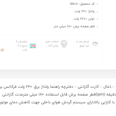
کد محصول: 5508
ولتاژ: 220 ولت
توان: 2200 وات
قطر صفحه برش: 180 میلی متر
ارسال بعد از
ضمانت اصل
پشتیبانی 9
عید نوروز
بودن کالا
صبح تا 8
شب
ند با کارایی بالادارای سیستم گردش هوای داخلی جهت کاهش دمای موتور