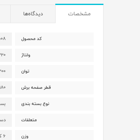
مشخصات
دیدگاه‌ها
08
کد محصول
220 ول
ولتاژ
2200 
توان
180 میلی مت
قطر صفحه برش
بست
نوع بسته بندی
دست
متعلقات
6 کیلوگرم
وزن