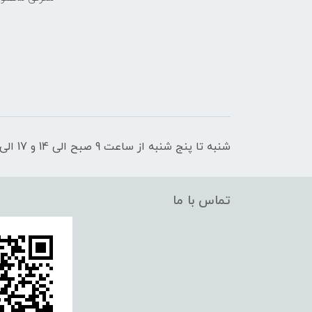
شنبه تا پنج شنبه از ساعت 9 صبح الی 14 و 17 الی 21 پاسخگوی شما عزیزان هستیم
تماس با ما