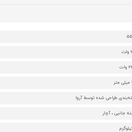
55
ت
وات
ر
ه‌بندی طراحی شده توسط آروا
ه جانبی ، آچار