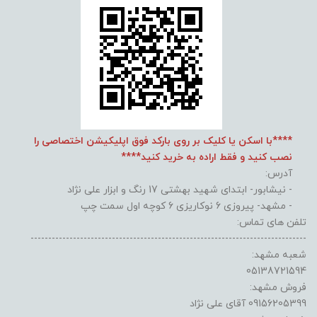
****با اسکن یا کلیک بر روی بارکد فوق اپلیکیشن اختصاصی را
نصب کنید و فقط اراده به خرید کنید****
آدرس:
- نیشابور- ابتدای شهید بهشتی 17 رنگ و ابزار علی نژاد
- مشهد- پیروزی 6 نوکاریزی 6 کوچه اول سمت چپ
تلفن های تماس:
------------------------------------------------------------------------------
شعبه مشهد:
05138721594
فروش مشهد:
09156205399 آقای علی نژاد