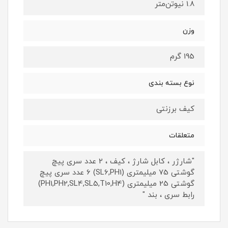
1.8 نیوتن‌متر
وزن
195 گرم
نوع بسته ‌بندی
کیف برزنتی
متعلقات
"شارژر ، کابل شارژ ، کیف ، 2 عدد سری پیچ
گوشتی 75 میلیمتری (SL6,PH1) 6 عدد سری پیچ
گوشتی 25 میلیمتری (PH1,PH2,SL4,SL5,T10,H4)
رابط سری ، بند "