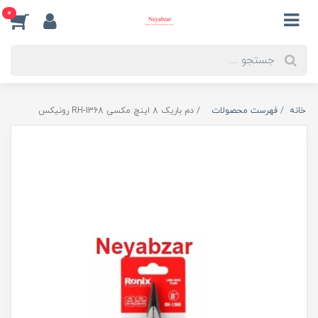
0
خانه
فهرست محصولات
دم باریک 8 اینچ مکسی RH-1368 رونیکس