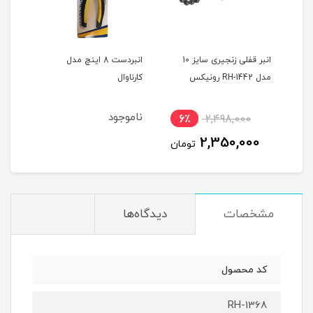
ه
انبر قفلی زنجیری سایز 10
انبردست 8 اینچ مدل
مدل RH-1442 رونیکس
کارناوال
رون
ناموجود
6٪
2,498,000
6
2,350,000
ان
تومان
مشخصات
دیدگاه‌ها
کد محصول
RH-1368