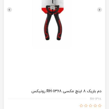
دم باریک 8 اینچ مکسی RH-1368 رونیکس
RH-1368